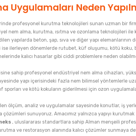
a Uygulamaları Neden Yapılm
erinde profesyonel kurutma teknolojileri sunan uzman bir fir
el nem alma, kurutma, ısıtma ve ozonlama teknolojileri ile k
 edilen yapılarda beton, şap, sıva ve diğer yapı elemanlarını
 ise ilerleyen dönemlerde rutubet, küf oluşumu, kötü koku, 
lerinde kalıcı hasarlar gibi ciddi problemlere neden olabilm
sine sahip profesyonel endüstriyel nem alma cihazları, yüks
yesinde yapı içerisindeki fazla nem bilimsel yöntemlerle uza
üf sporları ve kötü kokuların giderilmesi için ozon uygulamal
en ölçüm, analiz ve uygulamalar sayesinde konutlar, iş yerler
utma çözümleri sunuyoruz. Amacımız yalnızca yapıyı kurutmak 
meks
, uluslararası standartlara sahip Alman menşeili prof
kurutma ve restorasyon alanında kalıcı çözümler sunmaya d