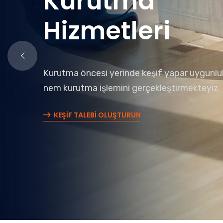
Kurutma
Hizmetleri
Kurutma öncesi yerinde keşif yapar uygunl
nem kurutma işlemini gerçekleştirmekteyiz
KEŞİF TALEBİ OLUŞTURUN