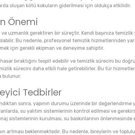
arda oluşan kötü kokuların giderilmesi için oldukça etkilidir.
ın Önemi
m ve uzmanlık gerektiren bir süreçtir. Kendi başınıza temizlik
abilir. Bu nedenle, profesyonel temizlik hizmetlerinden yara
etmek için gerekli ekipman ve deneyime sahiptir.
sar bıraktığını tespit edebilir ve temizlik sürecini bu doğru
temizlik sürecini daha etkili hale getirebilirler. Bu tür hizm
a bulunur.
eyici Tedbirler
andıktan sonra, yapının durumu üzerinde bir değerlendirme ya
 alanlarda, su yalıtım sistemlerinin kontrol edilmesi ve gereki
aj sistemlerinin kurulması, su baskınlarının önlenmesinde etk
ının artması beklenmektedir. Bu nedenle, bireylerin ve topluluk