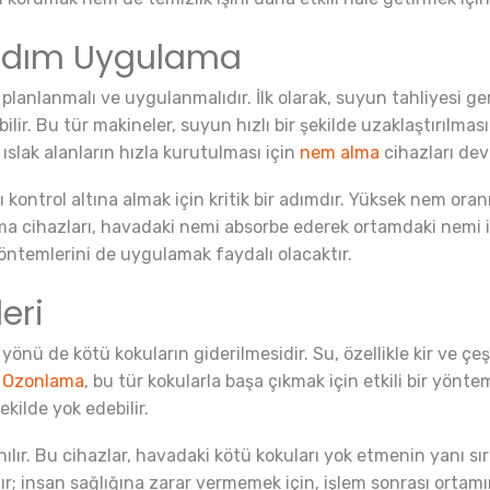
 Adım Uygulama
planlanmalı ve uygulanmalıdır. İlk olarak, suyun tahliyesi ger
ilir. Bu tür makineler, suyun hızlı bir şekilde uzaklaştırılmas
ıslak alanların hızla kurutulması için
nem alma
cihazları dev
 kontrol altına almak için kritik bir adımdır. Yüksek nem ora
lma cihazları, havadaki nemi absorbe ederek ortamdaki nemi 
ntemlerini de uygulamak faydalı olacaktır.
eri
yönü de kötü kokuların giderilmesidir. Su, özellikle kir ve çeşi
.
Ozonlama
, bu tür kokularla başa çıkmak için etkili bir yönte
ekilde yok edebilir.
ır. Bu cihazlar, havadaki kötü kokuları yok etmenin yanı sıra, 
r; insan sağlığına zarar vermemek için, işlem sonrası ortamı