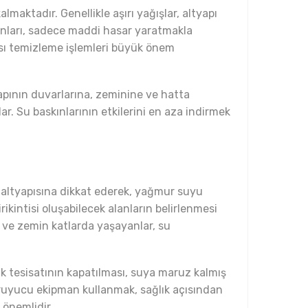
maktadır. Genellikle aşırı yağışlar, altyapı
kınları, sadece maddi hasar yaratmakla
rası temizleme işlemleri büyük önem
 yapının duvarlarına, zeminine ve hatta
. Su baskınlarının etkilerini en aza indirmek
ın altyapısına dikkat ederek, yağmur suyu
ikintisi oluşabilecek alanların belirlenmesi
rı ve zemin katlarda yaşayanlar, su
ik tesisatının kapatılması, suya maruz kalmış
koruyucu ekipman kullanmak, sağlık açısından
 önemlidir.