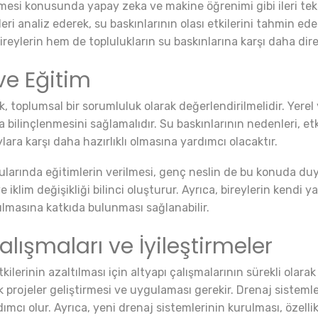
mesi konusunda yapay zeka ve makine öğrenimi gibi ileri tekn
ri analiz ederek, su baskınlarının olası etkilerini tahmin edeb
 bireylerin hem de toplulukların su baskınlarına karşı daha dir
ve Eğitim
toplumsal bir sorumluluk olarak değerlendirilmelidir. Yerel yön
ilinçlenmesini sağlamalıdır. Su baskınlarının nedenleri, etk
lara karşı daha hazırlıklı olmasına yardımcı olacaktır.
ularında eğitimlerin verilmesi, genç neslin de bu konuda duya
iklim değişikliği bilinci oluşturur. Ayrıca, bireylerin kendi y
tılmasına katkıda bulunması sağlanabilir.
lışmaları ve İyileştirmeler
lerinin azaltılması için altyapı çalışmalarının sürekli olara
 projeler geliştirmesi ve uygulaması gerekir. Drenaj sistemle
dımcı olur. Ayrıca, yeni drenaj sistemlerinin kurulması, özelli