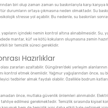
ndan biri olup zaman zaman su baskınlarıyla karşı karşıya kal
, bu tür durumların ortaya çıkmasına neden olmaktadır. Su bas
ikolojik stresse yol açabilir. Bu nedenle, su baskınları son
 yapıların içindeki nemin kontrol altına alınabilmesidir. Su,
dede mantar, küf ve kötü kokuların oluşmasına zemin hazırlar
kili bir temizlik süreci gereklidir.
nrası Hazırlıklar
olası zararları azaltabilir. Güngören'deki yerleşim alanların
ını kontrol etmek önemlidir. Yağmur yağışlarından önce, su bir
leyici tedbirler almak faydalı olabilir. Özellikle bodrum katla
lamadan önce, mutlaka güvenlik önlemleri alınmalıdır. Elektr
 tahliye edilmesi gerekmektedir. Temizlik sırasında kişisel 
ğı korumak hem de temizlik işini daha etkili hale getirmek için