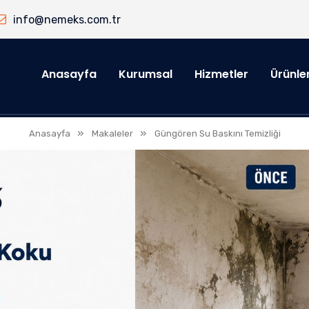
info@nemeks.com.tr
Anasayfa
Kurumsal
Hizmetler
Ürünle
»
»
Anasayfa
Makaleler
Güngören Su Baskını Temizliği