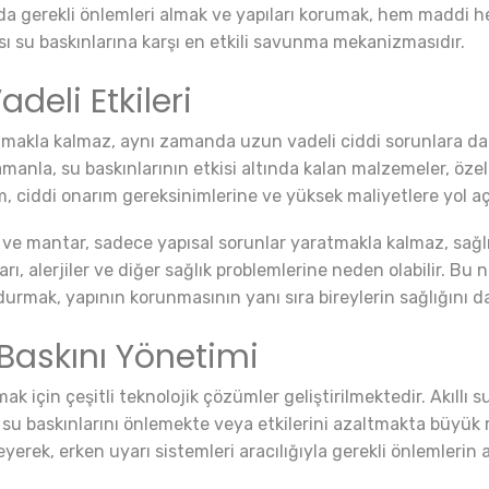
nda gerekli önlemleri almak ve yapıları korumak, hem maddi
lası su baskınlarına karşı en etkili savunma mekanizmasıdır.
deli Etkileri
lmakla kalmaz, aynı zamanda uzun vadeli ciddi sorunlara da y
Zamanla, su baskınlarının etkisi altında kalan malzemeler, öz
, ciddi onarım gereksinimlerine ve yüksek maliyetlere yol aça
f ve mantar, sadece yapısal sorunlar yaratmakla kalmaz, sağlı
ı, alerjiler ve diğer sağlık problemlerine neden olabilir. Bu 
urmak, yapının korunmasının yanı sıra bireylerin sağlığını d
 Baskını Yönetimi
k için çeşitli teknolojik çözümler geliştirilmektedir. Akıllı 
ası su baskınlarını önlemekte veya etkilerini azaltmakta büyük
rleyerek, erken uyarı sistemleri aracılığıyla gerekli önlemlerin