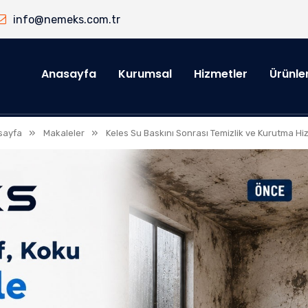
info@nemeks.com.tr
Anasayfa
Kurumsal
Hizmetler
Ürünle
»
»
sayfa
Makaleler
Keles Su Baskını Sonrası Temizlik ve Kurutma Hi