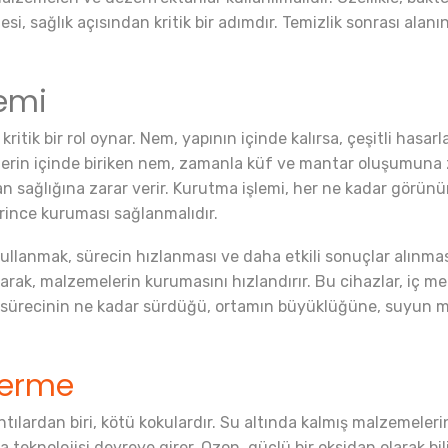
esi, sağlık açısından kritik bir adımdır. Temizlik sonrası ala
emi
itik bir rol oynar. Nem, yapının içinde kalırsa, çeşitli hasarla
elerin içinde biriken nem, zamanla küf ve mantar oluşumuna 
an sağlığına zarar verir. Kurutma işlemi, her ne kadar görün
rince kuruması sağlanmalıdır.
ullanmak, sürecin hızlanması ve daha etkili sonuçlar alınma
arak, malzemelerin kurumasını hızlandırır. Bu cihazlar, iç me
a sürecinin ne kadar sürdüğü, ortamın büyüklüğüne, suyun mi
derme
ntılardan biri, kötü kokulardır. Su altında kalmış malzemel
teknolojisi devreye girer. Ozon, güçlü bir oksidan olarak bili