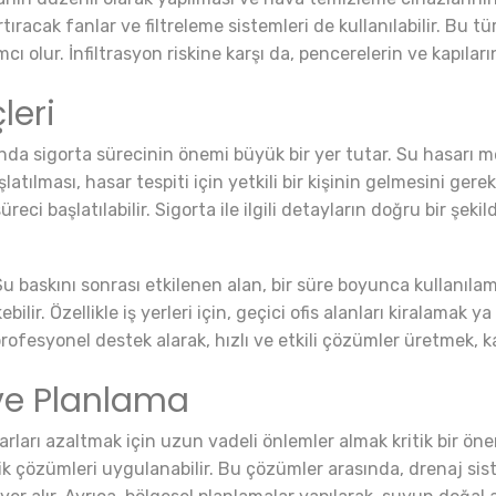
ıracak fanlar ve filtreleme sistemleri de kullanılabilir. Bu tü
olur. İnfiltrasyon riskine karşı da, pencerelerin ve kapıları
leri
asında sigorta sürecinin önemi büyük bir yer tutar. Su hasar
atılması, hasar tespiti için yetkili bir kişinin gelmesini gerek
ci başlatılabilir. Sigorta ile ilgili detayların doğru bir şeki
Su baskını sonrası etkilenen alan, bir süre boyunca kullanılam
bilir. Özellikle iş yerleri için, geçici ofis alanları kiralama
 profesyonel destek alarak, hızlı ve etkili çözümler üretmek, k
ve Planlama
ları azaltmak için uzun vadeli önlemler almak kritik bir önem
slik çözümleri uygulanabilir. Bu çözümler arasında, drenaj si