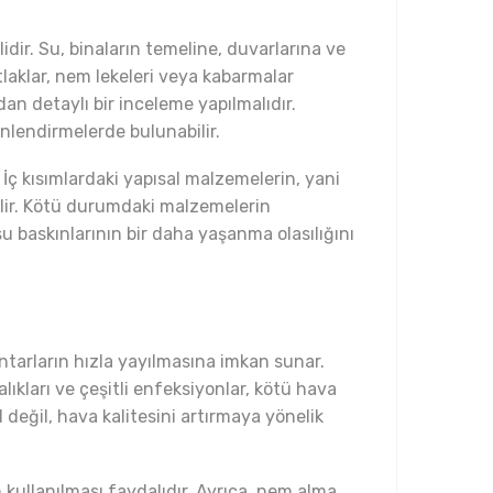
dir. Su, binaların temeline, duvarlarına ve
atlaklar, nem lekeleri veya kabarmalar
dan detaylı bir inceleme yapılmalıdır.
önlendirmelerde bulunabilir.
 İç kısımlardaki yapısal malzemelerin, yani
ilir. Kötü durumdaki malzemelerin
 baskınlarının bir daha yaşanma olasılığını
antarların hızla yayılmasına imkan sunar.
lıkları ve çeşitli enfeksiyonlar, kötü hava
 değil, hava kalitesini artırmaya yönelik
 kullanılması faydalıdır. Ayrıca, nem alma