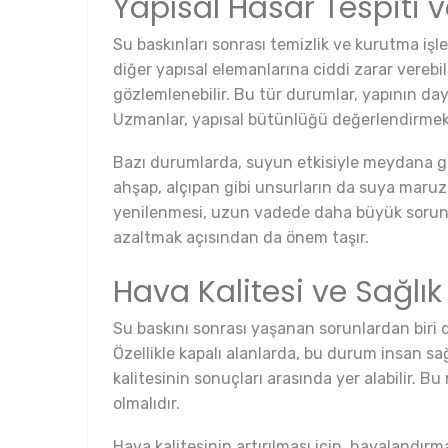
Yapısal Hasar Tespiti 
Su baskınları sonrası temizlik ve kurutma işl
diğer yapısal elemanlarına ciddi zarar verebil
gözlemlenebilir. Bu tür durumlar, yapının daya
Uzmanlar, yapısal bütünlüğü değerlendirmek iç
Bazı durumlarda, suyun etkisiyle meydana gele
ahşap, alçıpan gibi unsurların da suya maruz
yenilenmesi, uzun vadede daha büyük sorunlar
azaltmak açısından da önem taşır.
Hava Kalitesi ve Sağlık 
Su baskını sonrası yaşanan sorunlardan biri d
Özellikle kapalı alanlarda, bu durum insan sağl
kalitesinin sonuçları arasında yer alabilir. B
olmalıdır.
Hava kalitesinin artırılması için, havalandır