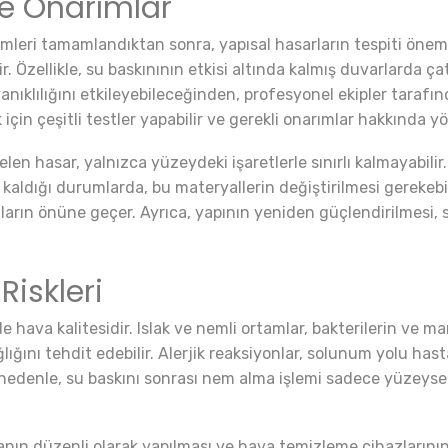
ve Onarımlar
emleri tamamlandıktan sonra, yapısal hasarların tespiti önemli
ir. Özellikle, su baskınının etkisi altında kalmış duvarlarda ç
nıklılığını etkileyebileceğinden, profesyonel ekipler tarafın
in çeşitli testler yapabilir ve gerekli onarımlar hakkında y
n hasar, yalnızca yüzeydeki işaretlerle sınırlı kalmayabilir.
 kaldığı durumlarda, bu materyallerin değiştirilmesi gerekeb
ın önüne geçer. Ayrıca, yapının yeniden güçlendirilmesi, su
Riskleri
e hava kalitesidir. Islak ve nemli ortamlar, bakterilerin ve m
ığını tehdit edebilir. Alerjik reaksiyonlar, solunum yolu hasta
u nedenle, su baskını sonrası nem alma işlemi sadece yüzeysel
manın düzenli olarak yapılması ve hava temizleme cihazlarının