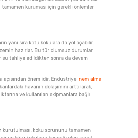
nın tamamen kuruması için gerekli önlemler
rın yanı sıra kötü kokulara da yol açabilir.
zemin hazırlar. Bu tür olumsuz durumlar,
ür su tahliye edildikten sonra da devam
sı açısından önemlidir. Endüstriyel
nem alma
kânlardaki havanın dolaşımını arttırarak,
ktarına ve kullanılan ekipmanlara bağlı
erin kurutulması, koku sorununu tamamen
nir ve kötü kokuların kaynağı olan zararlı