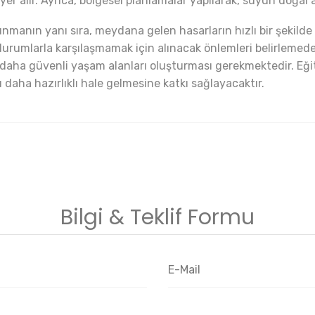
er alır. Ayrıca, bölgesel planlamalar yapılarak, suyun doğal a
manın yanı sıra, meydana gelen hasarların hızlı bir şekilde 
urumlarla karşılaşmamak için alınacak önlemleri belirlemede
, daha güvenli yaşam alanları oluşturması gerekmektedir. Eği
ı daha hazırlıklı hale gelmesine katkı sağlayacaktır.
Bilgi & Teklif Formu