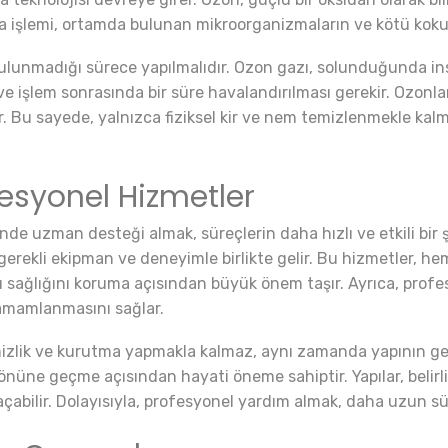
ama işlemi, ortamda bulunan mikroorganizmaların ve kötü koku
lunmadığı sürece yapılmalıdır. Ozon gazı, solunduğunda insa
 işlem sonrasında bir süre havalandırılması gerekir. Ozonlam
r. Bu sayede, yalnızca fiziksel kir ve nem temizlenmekle ka
esyonel Hizmetler
nde uzman desteği almak, süreçlerin daha hızlı ve etkili bir 
 gerekli ekipman ve deneyimle birlikte gelir. Bu hizmetler,
ı sağlığını koruma açısından büyük önem taşır. Ayrıca, profesyo
 tamamlanmasını sağlar.
mizlik ve kurutma yapmakla kalmaz, aynı zamanda yapının gen
önüne geçme açısından hayati öneme sahiptir. Yapılar, belirl
açabilir. Dolayısıyla, profesyonel yardım almak, daha uzun sür