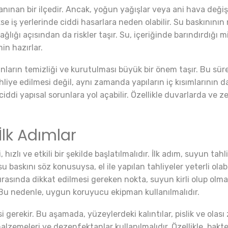
anınan bir ilçedir. Ancak, yoğun yağışlar veya ani hava değişik
kse iş yerlerinde ciddi hasarlara neden olabilir. Su baskınını
ağlığı açısından da riskler taşır. Su, içeriğinde barındırdığı 
in hazırlar.
anların temizliği ve kurutulması büyük bir önem taşır. Bu sü
iye edilmesi değil, aynı zamanda yapıların iç kısımlarının da
iddi yapısal sorunlara yol açabilir. Özellikle duvarlarda ve
İlk Adımlar
hızlı ve etkili bir şekilde başlatılmalıdır. İlk adım, suyun tah
r su baskını söz konusuysa, el ile yapılan tahliyeler yeterli ola
ırasında dikkat edilmesi gereken nokta, suyun kirli olup olmadı
. Bu nedenle, uygun koruyucu ekipman kullanılmalıdır.
 gerekir. Bu aşamada, yüzeylerdeki kalıntılar, pislik ve olas
lzemeleri ve dezenfektanlar kullanılmalıdır. Özellikle, bakt