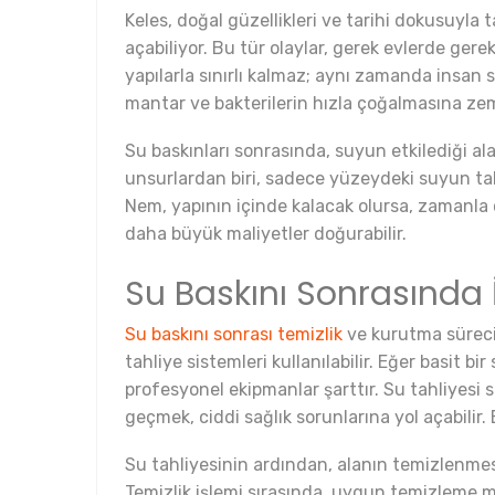
Keles, doğal güzellikleri ve tarihi dokusuyla t
açabiliyor. Bu tür olaylar, gerek evlerde gere
yapılarla sınırlı kalmaz; aynı zamanda insan s
mantar ve bakterilerin hızla çoğalmasına zem
Su baskınları sonrasında, suyun etkilediği al
unsurlardan biri, sadece yüzeydeki suyun tahl
Nem, yapının içinde kalacak olursa, zamanla c
daha büyük maliyetler doğurabilir.
Su Baskını Sonrasında 
Su baskını sonrası temizlik
ve kurutma süreci, 
tahliye sistemleri kullanılabilir. Eğer basit bi
profesyonel ekipmanlar şarttır. Su tahliyesi s
geçmek, ciddi sağlık sorunlarına yol açabilir
Su tahliyesinin ardından, alanın temizlenmesi
Temizlik işlemi sırasında, uygun temizleme ma