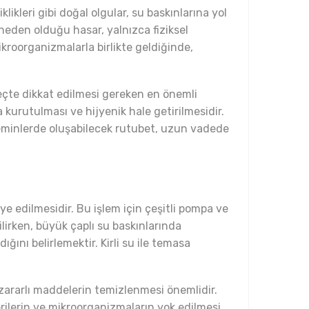
likleri gibi doğal olgular, su baskınlarına yol
n neden olduğu hasar, yalnızca fiziksel
mikroorganizmalarla birlikte geldiğinde,
reçte dikkat edilmesi gereken en önemli
 kurutulması ve hijyenik hale getirilmesidir.
 zeminlerde oluşabilecek rutubet, uzun vadede
liye edilmesidir. Bu işlem için çeşitli pompa ve
bilirken, büyük çaplı su baskınlarında
ğını belirlemektir. Kirli su ile temasa
ı zararlı maddelerin temizlenmesi önemlidir.
erilerin ve mikroorganizmaların yok edilmesi