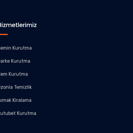
Hizmetlerimiz
emin Kurutma
arke Kurutma
Nem Kurutma
zonla Temizlik
sımak Kiralama
utubet Kurutma