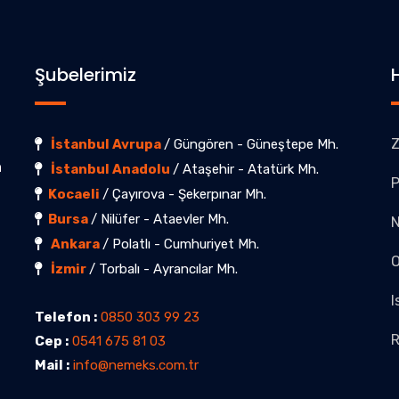
Şubelerimiz
Z
İstanbul Avrupa
/ Güngören - Güneştepe Mh.
a
İstanbul Anadolu
/ Ataşehir - Atatürk Mh.
P
Kocaeli
/ Çayırova - Şekerpınar Mh.
Bursa
/ Nilüfer - Ataevler Mh.
Ankara
/ Polatlı - Cumhuriyet Mh.
O
İzmir
/ Torbalı - Ayrancılar Mh.
I
Telefon :
0850 303 99 23
R
Cep :
0541 675 81 03
Mail :
info@nemeks.com.tr