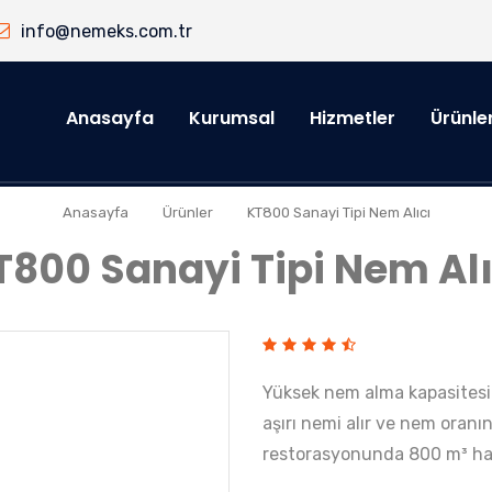
info@nemeks.com.tr
Anasayfa
Kurumsal
Hizmetler
Ürünle
»
»
Anasayfa
Ürünler
KT800 Sanayi Tipi Nem Alıcı
T800 Sanayi Tipi Nem Alı
Yüksek nem alma kapasitesi (
aşırı nemi alır ve nem oranı
restorasyonunda 800 m³ ha