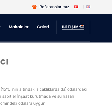
Referanslarımız
r
Makaleler
Galeri
İLETİŞİM
cı
15°C' nin altındaki sıcaklıklarda da) odalardaki
nı sabitler İnşaat kurutmada ve su hasarı
cmindeki odalara uygun