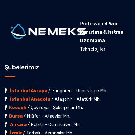
Profesyonel
Yapı
Kurutma & Isıtma
Ozonlama
Teknolojileri
Şubelerimiz
İstanbul Avrupa
/ Güngören - Güneştepe Mh.
İstanbul Anadolu
/ Ataşehir - Atatürk Mh.
Kocaeli
/ Çayırova - Şekerpınar Mh.
Bursa
/ Nilüfer - Ataevler Mh.
Ankara
/ Polatlı - Cumhuriyet Mh.
İzmir
/ Torbalı - Ayrancılar Mh.