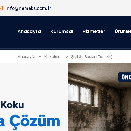
info@nemeks.com.tr
Anasayfa
Kurumsal
Hizmetler
Ürünle
»
»
Anasayfa
Makaleler
Şişli Su Baskını Temizliği