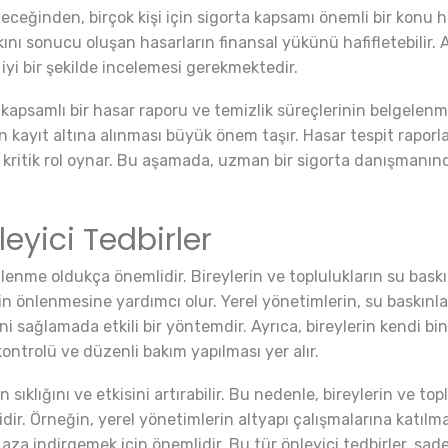
eceğinden, birçok kişi için sigorta kapsamı önemli bir konu hal
kını sonucu oluşan hasarların finansal yükünü hafifletebilir.
iyi bir şekilde incelemesi gerekmektedir.
ikle kapsamlı bir hasar raporu ve temizlik süreçlerinin belgelen
n kayıt altına alınması büyük önem taşır. Hasar tespit raporlar
de kritik rol oynar. Bu aşamada, uzman bir sigorta danışmanı
eyici Tedbirler
nme oldukça önemlidir. Bireylerin ve toplulukların su baskını
n önlenmesine yardımcı olur. Yerel yönetimlerin, su baskınları i
 sağlamada etkili bir yöntemdir. Ayrıca, bireylerin kendi bin
ntrolü ve düzenli bakım yapılması yer alır.
 sıklığını ve etkisini artırabilir. Bu nedenle, bireylerin ve top
dir. Örneğin, yerel yönetimlerin altyapı çalışmalarına katılmak
 aza indirgemek için önemlidir. Bu tür önleyici tedbirler, s