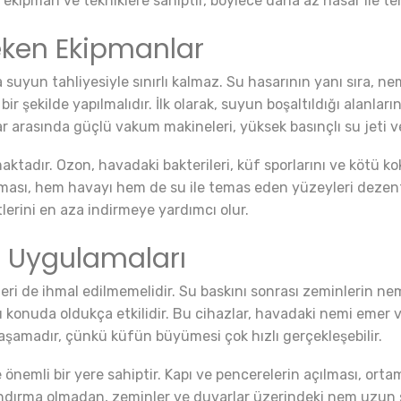
ekipman ve tekniklere sahiptir, böylece daha az hasar ile temiz
eken Ekipmanlar
 suyun tahliyesiyle sınırlı kalmaz. Su hasarının yanı sıra, n
bir şekilde yapılmalıdır. İlk olarak, suyun boşaltıldığı alanları
r arasında güçlü vakum makineleri, yüksek basınçlı su jeti ve
ktadır. Ozon, havadaki bakterileri, küf sporlarını ve kötü kok
aması, hem havayı hem de su ile temas eden yüzeyleri dezen
tlerini en aza indirmeye yardımcı olur.
 Uygulamaları
eri de ihmal edilmemelidir. Su baskını sonrası zeminlerin ne
u konuda oldukça etkilidir. Bu cihazlar, havadaki nemi emer 
r aşamadır, çünkü küfün büyümesi çok hızlı gerçekleşebilir.
nemli bir yere sahiptir. Kapı ve pencerelerin açılması, ortam
ndırma olmadan, zeminler ve duvarlar üzerindeki nem uzun sü