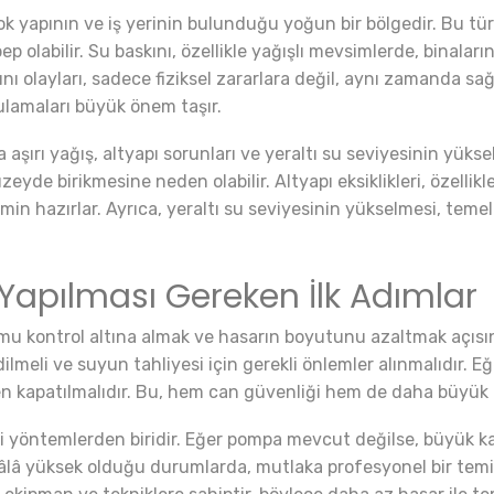
irçok yapının ve iş yerinin bulunduğu yoğun bir bölgedir. Bu tü
ep olabilir. Su baskını, özellikle yağışlı mevsimlerde, binalar
ını olayları, sadece fiziksel zararlara değil, aynı zamanda sağ
lamaları büyük önem taşır.
aşırı yağış, altyapı sorunları ve yeraltı su seviyesinin yüks
yde birikmesine neden olabilir. Altyapı eksiklikleri, özellikl
in hazırlar. Ayrıca, yeraltı su seviyesinin yükselmesi, temel
Yapılması Gereken İlk Adımlar
umu kontrol altına almak ve hasarın boyutunu azaltmak açısın
lmeli ve suyun tahliyesi için gerekli önlemler alınmalıdır. Eğ
en kapatılmalıdır. Bu, hem can güvenliği hem de daha büyük z
ili yöntemlerden biridir. Eğer pompa mevcut değilse, büyük k
 hâlâ yüksek olduğu durumlarda, mutlaka profesyonel bir temi