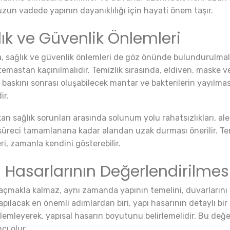
zun vadede yapının dayanıklılığı için hayati önem taşır.
lık ve Güvenlik Önlemleri
a, sağlık ve güvenlik önlemleri de göz önünde bulundurulmalıd
emastan kaçınılmalıdır. Temizlik sırasında, eldiven, maske 
 baskını sonrası oluşabilecek mantar ve bakterilerin yayılması
ir.
an sağlık sorunları arasında solunum yolu rahatsızlıkları, aler
 süreci tamamlanana kadar alandan uzak durması önerilir. Temi
ri, zamanla kendini gösterebilir.
ı Hasarlarının Değerlendirilmes
 açmakla kalmaz, aynı zamanda yapının temelini, duvarlarını 
yapılacak en önemli adımlardan biri, yapı hasarının detaylı bir
gözlemleyerek, yapısal hasarın boyutunu belirlemelidir. Bu d
cı olur.