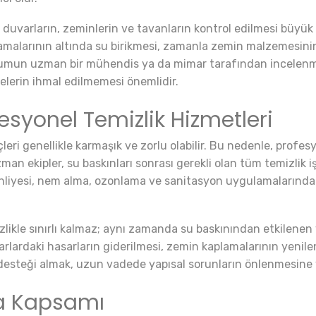
e duvarların, zeminlerin ve tavanların kontrol edilmesi büyük
lamalarının altında su birikmesi, zamanla zemin malzemesinin
urumun uzman bir mühendis ya da mimar tarafından incelenm
lerin ihmal edilmemesi önemlidir.
syonel Temizlik Hizmetleri
çleri genellikle karmaşık ve zorlu olabilir. Bu nedenle, prof
zman ekipler, su baskınları sonrası gerekli olan tüm temizlik i
tahliyesi, nem alma, ozonlama ve sanitasyon uygulamalarınd
likle sınırlı kalmaz; aynı zamanda su baskınından etkilenen y
arlardaki hasarların giderilmesi, zemin kaplamalarının yenil
desteği almak, uzun vadede yapısal sorunların önlenmesine 
ta Kapsamı