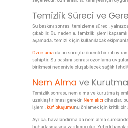
seçenektir. Uzmanlar, su tahliyesi için uygun 
Temizlik Süreci ve Ger
Su baskını sonrası temizleme süreci, yalnızca
çıkabilir. Bu nedenle, temizlik işlemi kapsamlı 
aşamada, temizlik için kullanılacak ekipmanla
Ozonlama
da bu süreçte önemli bir rol oynama
sahiptir. Su baskını sonrası ozonlama uygul
birikmesi nedeniyle oluşabilecek sağlık tehdi
Nem Alma
ve Kurutma
Temizlik sonrası, nem alma ve kurutma işleml
uzaklaştırılması gerekir.
Nem alıcı
cihazlar, b
işlemi,
küf oluşumu
nu önlemek için kritik bi
Ayrıca, havalandırma da nem alma sürecinde ö
buharlaşmasına yardımcı olur. Yeterli havala