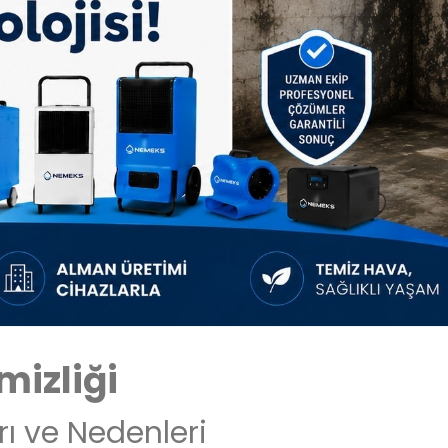
mizliği
rı ve Nedenleri