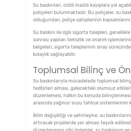
Su baskınları, ciddi maddi kayıplara yol açabil
poliçeleri bulunmaktadır. Bu poliçeler, su bas
olduğundan, poliçe sahiplerinin kapsamlarını 
Su baskını ile ilgili sigorta talepleri, genell
sonrası yapılan temizlik ve onarım işlemlerini
belgeleri, sigorta taleplerinin onay sürecin
kolaylık sağlayabilir.
Toplumsal Bilinç ve Önl
Su baskınlarıyla mücadelede toplumsal bilinçle
tedbirleri alması, gelecekteki olumsuz etkileri
düzenlemesi, halkın bu konuda bilinçlenmesini
arasında yağmur suyu tahliye sistemlerinin ko
İklim değişikliği ve şehirleşme, su baskınlarının
artıracak projelerde yer alması teşvik edilmeli
düzenlenmesi gibi önlemler, su baskılarını en