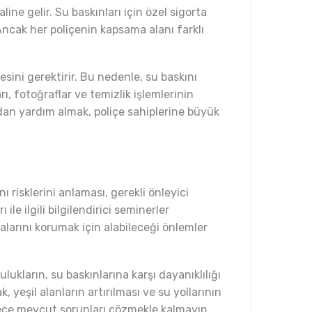
ine gelir. Su baskınları için özel sigorta
 Ancak her poliçenin kapsama alanı farklı
mesini gerektirir. Bu nedenle, su baskını
ı, fotoğraflar ve temizlik işlemlerinin
ndan yardım almak, poliçe sahiplerine büyük
 risklerini anlaması, gerekli önleyici
le ilgili bilgilendirici seminerler
alarını korumak için alabileceği önlemler
lulukların, su baskınlarına karşı dayanıklılığı
, yeşil alanların artırılması ve su yollarının
adece mevcut sorunları çözmekle kalmayıp,