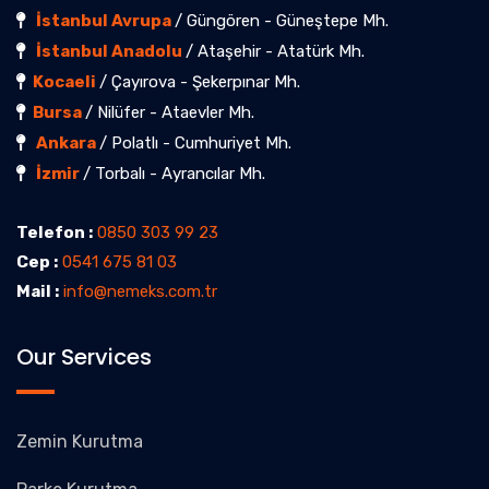
İstanbul Avrupa
/ Güngören - Güneştepe Mh.
İstanbul Anadolu
/ Ataşehir - Atatürk Mh.
Kocaeli
/ Çayırova - Şekerpınar Mh.
Bursa
/ Nilüfer - Ataevler Mh.
Ankara
/ Polatlı - Cumhuriyet Mh.
İzmir
/ Torbalı - Ayrancılar Mh.
Telefon :
0850 303 99 23
Cep :
0541 675 81 03
Mail :
info@nemeks.com.tr
Our Services
Zemin Kurutma