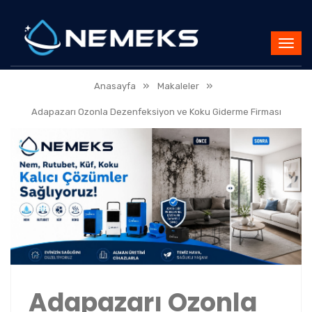
»
»
Anasayfa
Makaleler
Adapazarı Ozonla Dezenfeksiyon ve Koku Giderme Firması
Adapazarı Ozonla