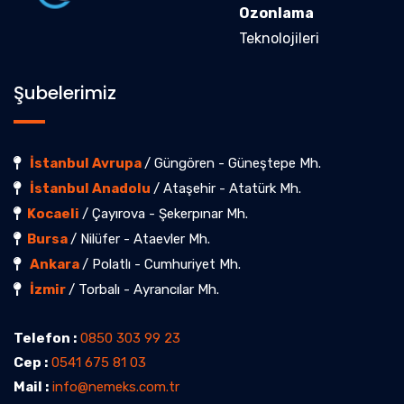
Ozonlama
Teknolojileri
Şubelerimiz
İstanbul Avrupa
/ Güngören - Güneştepe Mh.
İstanbul Anadolu
/ Ataşehir - Atatürk Mh.
Kocaeli
/ Çayırova - Şekerpınar Mh.
Bursa
/ Nilüfer - Ataevler Mh.
Ankara
/ Polatlı - Cumhuriyet Mh.
İzmir
/ Torbalı - Ayrancılar Mh.
Telefon :
0850 303 99 23
Cep :
0541 675 81 03
Mail :
info@nemeks.com.tr