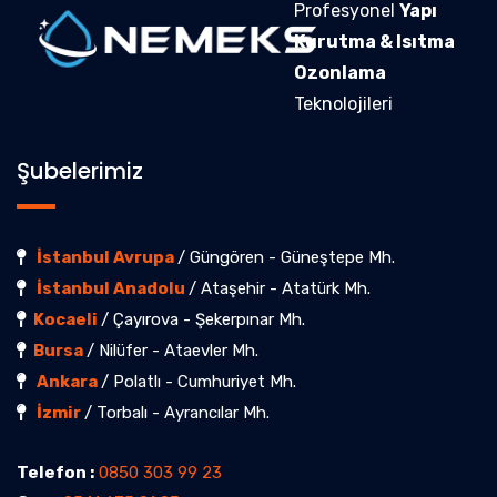
Profesyonel
Yapı
Kurutma & Isıtma
Ozonlama
Teknolojileri
Şubelerimiz
İstanbul Avrupa
/ Güngören - Güneştepe Mh.
İstanbul Anadolu
/ Ataşehir - Atatürk Mh.
Kocaeli
/ Çayırova - Şekerpınar Mh.
Bursa
/ Nilüfer - Ataevler Mh.
Ankara
/ Polatlı - Cumhuriyet Mh.
İzmir
/ Torbalı - Ayrancılar Mh.
Telefon :
0850 303 99 23