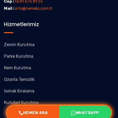
Cep :
0541 675 81 03
Mail :
info@nemeks.com.tr
Hizmetlerimiz
Zemin Kurutma
Parke Kurutma
Nem Kurutma
Ozonla Temizlik
Isımak Kiralama
Rutubet Kurutma
HEMEN ARA
WHATSAPP