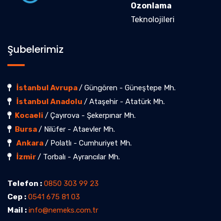
Ozonlama
Teknolojileri
Şubelerimiz
İstanbul Avrupa
/ Güngören - Güneştepe Mh.
İstanbul Anadolu
/ Ataşehir - Atatürk Mh.
Kocaeli
/ Çayırova - Şekerpınar Mh.
Bursa
/ Nilüfer - Ataevler Mh.
Ankara
/ Polatlı - Cumhuriyet Mh.
İzmir
/ Torbalı - Ayrancılar Mh.
Telefon :
0850 303 99 23
Cep :
0541 675 81 03
Mail :
info@nemeks.com.tr