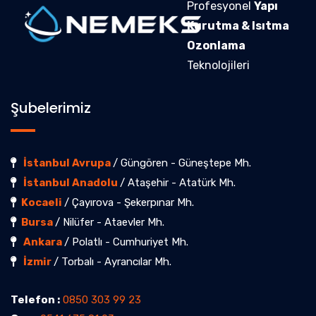
Profesyonel
Yapı
Kurutma & Isıtma
Ozonlama
Teknolojileri
Şubelerimiz
İstanbul Avrupa
/ Güngören - Güneştepe Mh.
İstanbul Anadolu
/ Ataşehir - Atatürk Mh.
Kocaeli
/ Çayırova - Şekerpınar Mh.
Bursa
/ Nilüfer - Ataevler Mh.
Ankara
/ Polatlı - Cumhuriyet Mh.
İzmir
/ Torbalı - Ayrancılar Mh.
Telefon :
0850 303 99 23