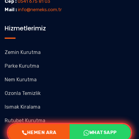
Cep :
0541 675 81 03
Mail :
info@nemeks.com.tr
Hizmetlerimiz
Zemin Kurutma
Parke Kurutma
Nem Kurutma
Ozonla Temizlik
Isımak Kiralama
Rutubet Kurutma
HEMEN ARA
WHATSAPP