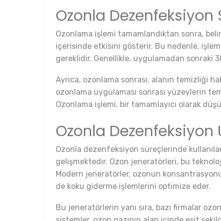
Ozonla Dezenfeksiyon S
Ozonlama işlemi tamamlandıktan sonra, belirl
içerisinde etkisini gösterir. Bu nedenle, işl
gereklidir. Genellikle, uygulamadan sonraki 30
Ayrıca, ozonlama sonrası, alanın temizliği ha
ozonlama uygulaması sonrası yüzeylerin temiz
Ozonlama işlemi, bir tamamlayıcı olarak düşü
Ozonla Dezenfeksiyon U
Ozonla dezenfeksiyon süreçlerinde kullanılan
gelişmektedir. Ozon jeneratörleri, bu teknoloj
Modern jeneratörler, ozonun konsantrasyonun
de koku giderme işlemlerini optimize eder.
Bu jeneratörlerin yanı sıra, bazı firmalar oz
sistemler, ozon gazının alan içinde eşit şekil