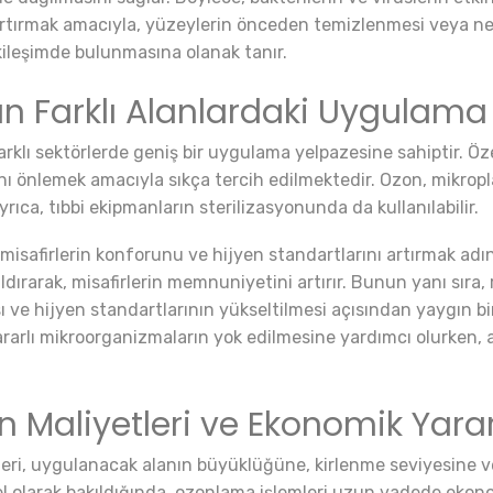
 artırmak amacıyla, yüzeylerin önceden temizlenmesi veya ne
ileşimde bulunmasına olanak tanır.
n Farklı Alanlardaki Uygulama 
arklı sektörlerde geniş bir uygulama yelpazesine sahiptir. Öz
ını önlemek amacıyla sıkça tercih edilmektedir. Ozon, mikroplar
yrıca, tıbbi ekipmanların sterilizasyonunda da kullanılabilir.
 misafirlerin konforunu ve hijyen standartlarını artırmak adı
aldırarak, misafirlerin memnuniyetini artırır. Bunun yanı sıra
ve hijyen standartlarının yükseltilmesi açısından yaygın bi
zararlı mikroorganizmaların yok edilmesine yardımcı olurken
 Maliyetleri ve Ekonomik Yarar
eri, uygulanacak alanın büyüklüğüne, kirlenme seviyesine ve
el olarak bakıldığında, ozonlama işlemleri uzun vadede ekono