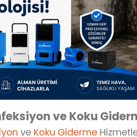
nfeksiyon ve Koku Gider
iyon
ve
Koku Giderme
Hizmetle