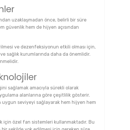
nler
mdan uzaklaşmadan önce, belirli bir süre
 hem güvenlik hem de hijyen açısından
rilmesi ve dezenfeksiyonun etkili olması için,
 ve sağlık kurumlarında daha da önemlidir.
nmelidir.
nolojiler
ğini sağlamak amacıyla sürekli olarak
gulama alanlarına göre çeşitlilik gösterir.
 en uygun seviyeyi sağlayarak hem hijyen hem
k için özel fan sistemleri kullanmaktadır. Bu
n bir şekilde yok edilmesi için gereken süre