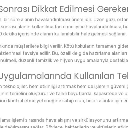
onrası Dikkat Edilmesi Gereke
i bir süre alanın havalandırılması önemlidir. Ozon gazı, orta
em sonrası alanın kullanılmadan önce iyice havalandırılması,
 dakika içerisinde alanın kullanılabilir hale gelmesi sağlanır.
kkında müşterilere bilgi verilir. Kötü kokuların tamamen gide
lenmesi tavsiye edilir. Bu, özellikle gıda hazırlama alanları
nülmeli, düzenli temizlik ve hijyen uygulamalarıyla destekle
ygulamalarında Kullanılan Tek
 teknolojiler, hem etkinliği artırmak hem de işlemin güvenli
inin temelini oluşturur ve farklı boyutlarda, kapasitede ve uy
u kontrol etme yeteneğine sahip olup, belirli alanlar için
onlama işlemi sırasında hava akışını ve sirkülasyonunu artırma
de dağılmasını sağlar. Böylece, bakterilerin ve virüslerin etki