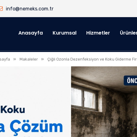
info@nemeks.com.tr
Anasayfa
Kurumsal
Hizmetler
Ürünle
»
»
sayfa
Makaleler
Çiğli Ozonla Dezenfeksiyon ve Koku Giderme Fi