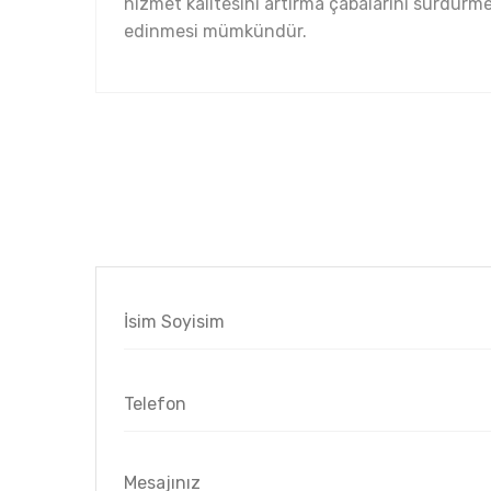
hizmet kalitesini artırma çabalarını sürdür
edinmesi mümkündür.