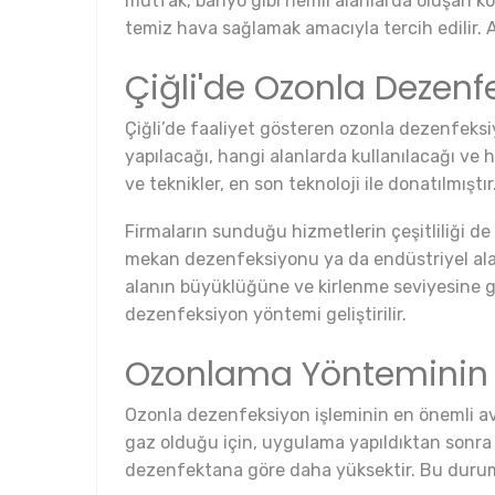
mutfak, banyo gibi nemli alanlarda oluşan kötü 
temiz hava sağlamak amacıyla tercih edilir.
Çiğli'de Ozonla Dezenfe
Çiğli’de faaliyet gösteren ozonla dezenfeksiy
yapılacağı, hangi alanlarda kullanılacağı ve 
ve teknikler, en son teknoloji ile donatılmışt
Firmaların sunduğu hizmetlerin çeşitliliği d
mekan dezenfeksiyonu ya da endüstriyel ala
alanın büyüklüğüne ve kirlenme seviyesine gö
dezenfeksiyon yöntemi geliştirilir.
Ozonlama Yönteminin A
Ozonla dezenfeksiyon işleminin en önemli av
gaz olduğu için, uygulama yapıldıktan sonra o
dezenfektana göre daha yüksektir. Bu durum, ö