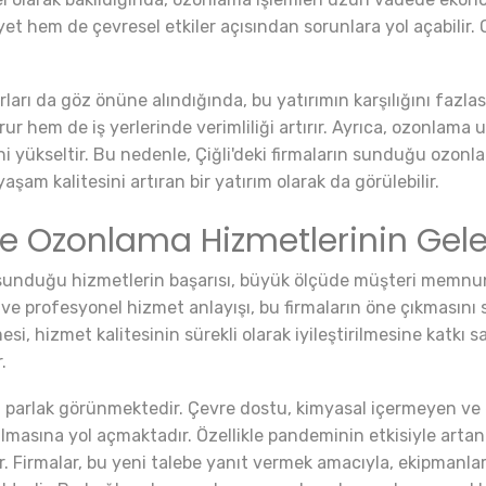
t hem de çevresel etkiler açısından sorunlara yol açabilir. Oz
rları da göz önüne alındığında, bu yatırımın karşılığını fazl
rur hem de iş yerlerinde verimliliği artırır. Ayrıca, ozonlama u
ni yükseltir. Bu nedenle, Çiğli'deki firmaların sunduğu ozonl
şam kalitesini artıran bir yatırım olarak da görülebilir.
e Ozonlama Hizmetlerinin Gel
n sunduğu hizmetlerin başarısı, büyük ölçüde müşteri memnu
r ve profesyonel hizmet anlayışı, bu firmaların öne çıkmasını
si, hizmet kalitesinin sürekli olarak iyileştirilmesine katkı 
.
 parlak görünmektedir. Çevre dostu, kimyasal içermeyen ve e
asına yol açmaktadır. Özellikle pandeminin etkisiyle artan 
 Firmalar, bu yeni talebe yanıt vermek amacıyla, ekipmanların