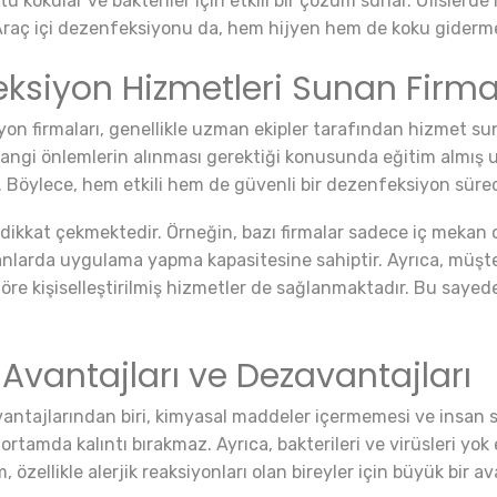
kokular ve bakteriler için etkili bir çözüm sunar. Ofislerde ise
 Araç içi dezenfeksiyonu da, hem hijyen hem de koku giderm
ksiyon Hizmetleri Sunan Firmala
on firmaları, genellikle uzman ekipler tarafından hizmet sun
hangi önlemlerin alınması gerektiği konusunda eğitim almış uz
ır. Böylece, hem etkili hem de güvenli bir dezenfeksiyon sürec
e dikkat çekmektedir. Örneğin, bazı firmalar sadece iç mekan
nlarda uygulama yapma kapasitesine sahiptir. Ayrıca, müşte
re kişiselleştirilmiş hizmetler de sağlanmaktadır. Bu sayede
vantajları ve Dezavantajları
antajlarından biri, kimyasal maddeler içermemesi ve insan s
rtamda kalıntı bırakmaz. Ayrıca, bakterileri ve virüsleri yok
zellikle alerjik reaksiyonları olan bireyler için büyük bir a