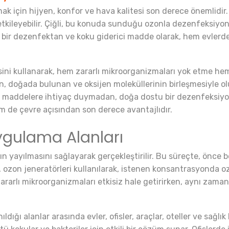
k için hijyen, konfor ve hava kalitesi son derece önemlidir.
etkileyebilir. Çiğli, bu konuda sunduğu ozonla dezenfeksiyo
 bir dezenfektan ve koku giderici madde olarak, hem evlerde 
sini kullanarak, hem zararlı mikroorganizmaları yok etme h
doğada bulunan ve oksijen moleküllerinin birleşmesiyle oluşa
al maddelere ihtiyaç duymadan, doğa dostu bir dezenfeksiyo
 de çevre açısından son derece avantajlıdır.
ygulama Alanları
n yayılmasını sağlayarak gerçekleştirilir. Bu süreçte, önce bel
zon jeneratörleri kullanılarak, istenen konsantrasyonda ozo
ararlı mikroorganizmaları etkisiz hale getirirken, aynı zama
ığı alanlar arasında evler, ofisler, araçlar, oteller ve sağlık