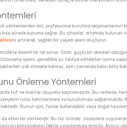
rının önlenmesi, ilerleyen süreçte büyük maliyetlerin önüne
öntemleri
tkili yöntemlerden biri, profesyonel kurutma ekipmanlarının k
a kısa sürede kuruma sağlar. Bu cihazlar, ortamda bulunan ne
litesi
ni artırarak, sağlıklı bir yaşam alanı oluşturur.
temizlikte önemli bir rol oynar. Ozon, güçlü bir oksidan old
rir. Ozonlama işlemi, genellikle su tahliye edildikten sonra ya
 bakterileri yok etmekle kalmaz, aynı zamanda kalıcı kötü kok
unu Önleme Yöntemleri
anlarda küf ve mantar oluşumu kaçınılmazdır. Bu nedenle, te
yüzeylerin iyice temizlenmesi ve kurutulması sağlanmalıdır.
mektedir. Bunun için, fanlar kullanılabilir veya doğal havalan
sı da etkin bir yöntemdir. Bu tür ürünler, yüzeylere uygulan
ıklarla bu kimyasalların tekrar uygulanması önerilir. Ayrıca, o