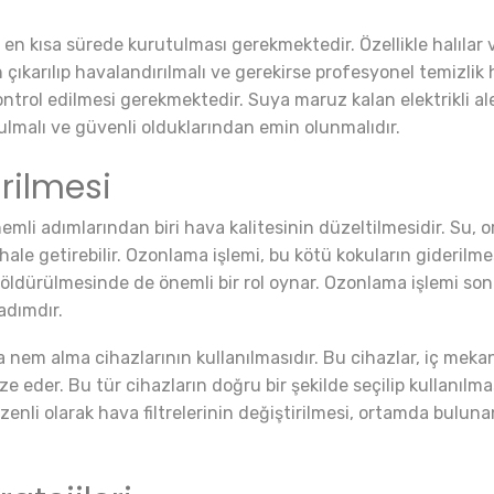
, en kısa sürede kurutulması gerekmektedir. Özellikle halıla
karılıp havalandırılmalı ve gerekirse profesyonel temizlik h
trol edilmesi gerekmektedir. Suya maruz kalan elektrikli aletl
malı ve güvenli olduklarından emin olunmalıdır.
irilmesi
emli adımlarından biri hava kalitesinin düzeltilmesidir. Su,
 hale getirebilir. Ozonlama işlemi, bu kötü kokuların giderilme
ldürülmesinde de önemli bir rol oynar. Ozonlama işlemi sonr
adımdır.
da nem alma cihazlarının kullanılmasıdır. Bu cihazlar, iç meka
der. Bu tür cihazların doğru bir şekilde seçilip kullanılmas
enli olarak hava filtrelerinin değiştirilmesi, ortamda bulunan 