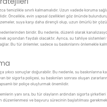
atejileri
zca temizlikle sınırlı kalmamalıdır. Uzun vadede koruma sağla
ir. Öncelikle, evin yapısal özellikleri göz önünde bulundurul
lzemeler, suya karşı daha dirençli olup, uzun ömürlü bir çöz
 nedenlerinden biridir. Bu nedenle, düzenli olarak kanalizasy
ek açısından faydalı olacaktır. Ayrıca, su tahliye sistemleri
sağlar. Bu tür önlemler, sadece su baskınlarını önlemekle kal
uma
ça yıkıcı sonuçlar doğurabilir. Bu nedenle, su baskınlarına k
an bir sigorta poliçesi, su baskınları sonrası oluşan zararların
apsamlı bir poliçe oluşturmak önemlidir.
erin yanı sıra, bu tür olayların ardından sigorta şirketleri i
in düzenlenmesi ve başvuru sürecinin başlatılması gerekmekte