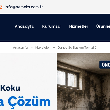
info@nemeks.com.tr
Anasayfa
Kurumsal
Hizmetler
Ürünle
»
»
Anasayfa
Makaleler
Darıca Su Baskını Temizliği