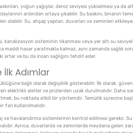
askınları, yoğun yağışlar, deniz seviyesi yükselmesi ya da al
 olaylarının ardından ortaya çıkabilir. Su baskını, binanın teme
en olabilir. Su, ahşap yapıları, duvarları ve zeminleri etki
i, kanalizasyon sisteminin tıkanması veya yer altı su seviyel
ca maddi hasar yaratmakla kalmaz, aynı zamanda sağlık sorunl
i artar ve bu da insan sağlığını tehdit eder.
 İlk Adımlar
klüğüne bağlı olarak değişiklik gösterebilir. İlk olarak, güven
elektrikli aletler ve prizlerden uzak durulmalıdır. Daha sonra,
etmek, bu noktada etkili bir yöntemdir. Temizlik sürecine ba
r fan kullanılmalıdır.
j ve havalandırma sistemlerinin kontrol edilmesi gerekir. Su
alıdır. Ayrıca, duvarlarda ve zeminlerde meydana gelen zara