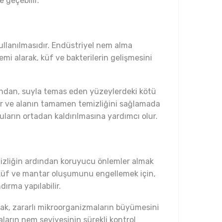
 geçebilir.
ullanılmasıdır. Endüstriyel nem alma
mi alarak, küf ve bakterilerin gelişmesini
uğundan, suyla temas eden yüzeylerdeki kötü
pılır ve alanın tamamen temizliğini sağlamada
uların ortadan kaldırılmasına yardımcı olur.
mizliğin ardından koruyucu önlemler almak
 Küf ve mantar oluşumunu engellemek için,
dırma yapılabilir.
arak, zararlı mikroorganizmaların büyümesini
daların nem seviyesinin sürekli kontrol