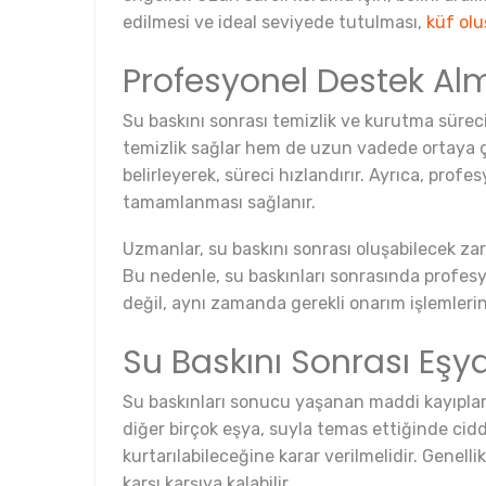
edilmesi ve ideal seviyede tutulması,
küf ol
Profesyonel Destek A
Su baskını sonrası temizlik ve kurutma süreci
temizlik sağlar hem de uzun vadede ortaya ç
belirleyerek, süreci hızlandırır. Ayrıca, profe
tamamlanması sağlanır.
Uzmanlar, su baskını sonrası oluşabilecek za
Bu nedenle, su baskınları sonrasında profes
değil, aynı zamanda gerekli onarım işlemlerin
Su Baskını Sonrası Eşya
Su baskınları sonucu yaşanan maddi kayıpların
diğer birçok eşya, suyla temas ettiğinde cidd
kurtarılabileceğine karar verilmelidir. Genell
karşı karşıya kalabilir.