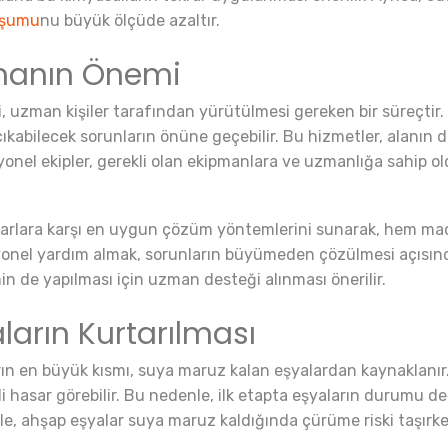
uşumu
nu büyük ölçüde azaltır.
lmanın Önemi
, uzman kişiler tarafından yürütülmesi gereken bir süreçtir.
ıkabilecek sorunların önüne geçebilir. Bu hizmetler, alanın
syonel ekipler, gerekli olan ekipmanlara ve uzmanlığa sahip old
rarlara karşı en uygun çözüm yöntemlerini sunarak, hem madd
yonel yardım almak, sorunların büyümeden çözülmesi açısınd
in de yapılması için uzman desteği alınması önerilir.
ların Kurtarılması
 en büyük kısmı, suya maruz kalan eşyalardan kaynaklanır. Mo
i hasar görebilir. Bu nedenle, ilk etapta eşyaların durumu de
ikle, ahşap eşyalar suya maruz kaldığında çürüme riski taşırke