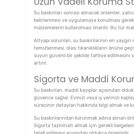
Uzun Vadeli Koruma Str
Su baskınları sonrası alınacak önlemler, yalnı
belirlenmesi ve uygulamaya konulması gereklid
malzemelerin kullanılması önerilir. Bu tür ma
Altyapı sorunları, su baskınlarının en yaygın
temizlenmesi, olası tıkanıklıkların önüne geçm
suyun güvenli bir şekilde tahliye edilmesini 
artırır.
Sigorta ve Maddi Kor
Su baskınları, maddi kayıplar açısından olduk
güvence sağlar. Evinizi veya iş yerinizi kaplay
sürecinin detayları hakkında bilgi almak ve k
Su baskınlarından korunmak adına alınan önleml
Sigorta tazminatı almak için gerekli belgeler
telafi edilmesi açısından oldukça önemlidir.