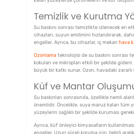
kalan yüzeylerde çürümelerin ve küf oluşumla
Temizlik ve Kurutma Y
Su baskını sonrası temizlikte izlenecek en e
cihazları, suyun emilimini hızlandırarak, dah
engeller. Ayrıca, bu cihazlar, iç mekan
hava ka
Ozonlama
teknolojisi de su baskını sonrası 
kokuları ve mikropları etkili bir şekilde gide
büyük bir katkı sunar. Ozon, havadaki zararlı
Küf ve Mantar Oluşum
Su baskınları sonrasında, özellikle nemli al
önemlidir. Öncelikle, suya maruz kalan tüm 
yüzeylerin sağlıklı bir şekilde kuruması gerek
Ayrıca, küf önleyici kimyasalların kullanılma
engeller. Uzun süreli koruma için, belirli aral