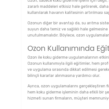
Ozon, sadece koku giderme işlemi için değil
zararlı maddeleri etkisiz hale getirerek, daha
kullanılarak havanın kalitesinin artırılması s
Ozonun diğer bir avantajı da, su arıtma siste
suyun daha temiz ve sağlıklı hale gelmesine 
unutulmamalıdır. Böylece, ozon uygulamaları i
Ozon Kullanımında Eği
Ozon ile koku giderme uygulamalarının etkinl
Ozonun kullanımıyla ilgili eğitimler, hem prof
ve uygulama sırasında dikkat edilmesi gereke
bilinçli kararlar alınmasına yardımcı olur.
Ayrıca, ozon uygulamalarını gerçekleştiren fir
hem koku giderme işleminin daha etkili bir ş
hizmeti sunan firmaların, müşteri memnuniyet