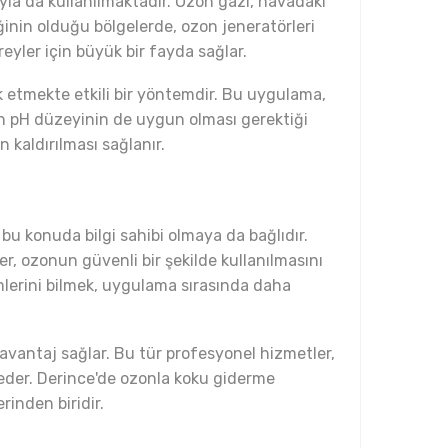
la da kullanılmaktadır. Ozon gazı, havadaki
liğinin olduğu bölgelerde, ozon jeneratörleri
reyler için büyük bir fayda sağlar.
ok etmekte etkili bir yöntemdir. Bu uygulama,
un pH düzeyinin de uygun olması gerektiği
 kaldırılması sağlanır.
u konuda bilgi sahibi olmaya da bağlıdır.
er, ozonun güvenli bir şekilde kullanılmasını
mlerini bilmek, uygulama sırasında daha
r avantaj sağlar. Bu tür profesyonel hizmetler,
 eder. Derince'de ozonla koku giderme
inden biridir.