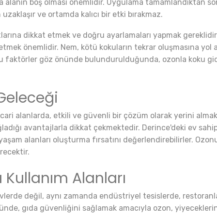
nda alanın boş olması önemlidir. Uygulama tamamlandıktan son
 uzaklaşır ve ortamda kalıcı bir etki bırakmaz.
atlarına dikkat etmek ve doğru ayarlamaları yapmak gereklidir
 etmek önemlidir. Nem, kötü kokuların tekrar oluşmasına yol 
u faktörler göz önünde bulundurulduğunda, ozonla koku gide
Geleceği
i alanlarda, etkili ve güvenli bir çözüm olarak yerini almakt
adığı avantajlarla dikkat çekmektedir. Derince'deki ev sahip
yaşam alanları oluşturma fırsatını değerlendirebilirler. Ozon
recektir.
 Kullanım Alanları
rde değil, aynı zamanda endüstriyel tesislerde, restoranlarda
öründe, gıda güvenliğini sağlamak amacıyla ozon, yiyecekleri