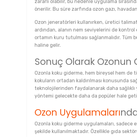
zararlı olabilir, bu nedenle uygulama sırası
önerilir. Bu süre zarfında ozon gazı, havadan
Ozon jeneratörleri kullanırken, üretici talim
ardından, alanın nem seviyelerini de kontrol
ortamın kuru tutulması sağlanmalıdır. Tüm b
haline gelir.
Sonuç Olarak Ozonun 
Ozonla koku giderme, hem bireysel hem de ticar
kokuların ortadan kaldırılması konusunda sağl
teknolojilerinden faydalanarak daha sağlıklı 
yöntemi gelecekte daha da popüler hale geti
Ozon Uygulamaları
nda
Ozonla koku giderme uygulamaları, sadece evle
şekilde kullanılmaktadır. Özellikle gıda sekt