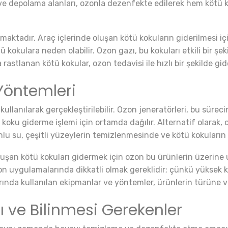
 ve depolama alanları, ozonla dezenfekte edilerek hem kötü k
ktadır. Araç içlerinde oluşan kötü kokuların giderilmesi için 
kokulara neden olabilir. Ozon gazı, bu kokuları etkili bir şek
 rastlanan kötü kokular, ozon tedavisi ile hızlı bir şekilde gider
Yöntemleri
ullanılarak gerçekleştirilebilir. Ozon jeneratörleri, bu süreci
, koku giderme işlemi için ortamda dağılır. Alternatif olarak
lu su, çeşitli yüzeylerin temizlenmesinde ve kötü kokuların gid
 oluşan kötü kokuları gidermek için ozon bu ürünlerin üzerine 
ozon uygulamalarında dikkatli olmak gereklidir; çünkü yüksek
ında kullanılan ekipmanlar ve yöntemler, ürünlerin türüne ve 
 ve Bilinmesi Gerekenler