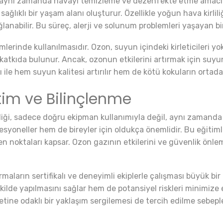
, aynı zamanda havayı temizleme ve dezenfekte etme amacıy
 sağlıklı bir yaşam alanı oluşturur. Özellikle yoğun hava kirli
ağlanabilir. Bu süreç, alerji ve solunum problemleri yaşayan bi
mlerinde kullanılmasıdır. Ozon, suyun içindeki kirleticileri y
katkıda bulunur. Ancak, ozonun etkilerini artırmak için suy
le hem suyun kalitesi artırılır hem de kötü kokuların ortadan
tim ve Bilinçlenme
iği, sadece doğru ekipman kullanımıyla değil, aynı zamanda b
esyoneller hem de bireyler için oldukça önemlidir. Bu eğitiml
n noktaları kapsar. Ozon gazının etkilerini ve güvenlik önle
maların sertifikalı ve deneyimli ekiplerle çalışması büyük bi
ekilde yapılmasını sağlar hem de potansiyel riskleri minimize
ine odaklı bir yaklaşım sergilemesi de tercih edilme sebepler