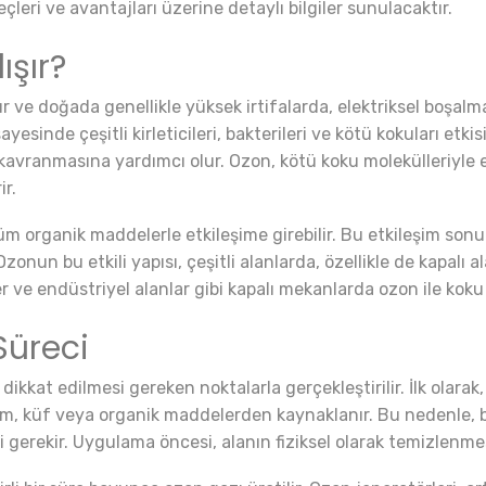
leri ve avantajları üzerine detaylı bilgiler sunulacaktır.
ışır?
ve doğada genellikle yüksek irtifalarda, elektriksel boşalma
ayesinde çeşitli kirleticileri, bakterileri ve kötü kokuları etkis
kavranmasına yardımcı olur. Ozon, kötü koku molekülleriyle e
ir.
 organik maddelerle etkileşime girebilir. Bu etkileşim son
. Ozonun bu etkili yapısı, çeşitli alanlarda, özellikle de kapa
ler ve endüstriyel alanlar gibi kapalı mekanlarda ozon ile koku
Süreci
dikkat edilmesi gereken noktalarla gerçekleştirilir. İlk olara
nem, küf veya organik maddelerden kaynaklanır. Bu nedenle, b
gerekir. Uygulama öncesi, alanın fiziksel olarak temizlenmesi