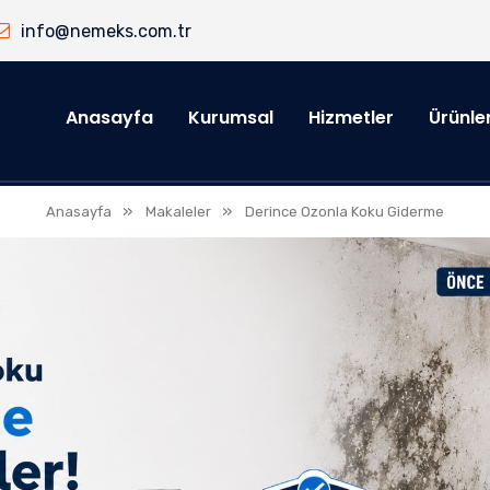
info@nemeks.com.tr
Anasayfa
Kurumsal
Hizmetler
Ürünle
»
»
Anasayfa
Makaleler
Derince Ozonla Koku Giderme