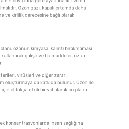
ortamın boyutuna göre ayarlanabilir ve bu
ulmalıdır. Ozon gazı, kapalı ortamda daha
e ve kirlilik derecesine bağlı olarak
 olanı, ozonun kimyasal kalıntı bırakmaması
kullanarak çalışır ve bu maddeler, uzun
r.
ileri, virüsleri ve diğer zararlı
tam oluşturmaya da katkıda bulunur. Ozon ile
çin oldukça etkili bir yol olarak ön plana
üksek konsantrasyonlarda insan sağlığına