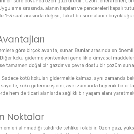
irli bir süre boyunca ozon gazı üretilir. Ozon jeneratörleri, 
Uygulama sırasında, alanın kapıları ve pencereleri kapalı tut
ikle 1-3 saat arasında değişir, fakat bu süre alanın büyüklüğün
vantajları
mlere göre birçok avantaj sunar. Bunlar arasında en önemli
Diğer koku giderme yöntemleri genellikle kimyasal maddeler 
 ise tamamen doğal bir gazdır ve çevre dostu bir çözüm suna
. Sadece kötü kokuları gidermekle kalmaz, aynı zamanda bakter
Bu sayede, koku giderme işlemi, aynı zamanda hijyenik bir or
e hem de ticari alanlarda sağlıklı bir yaşam alanı yaratmak i
n Noktalar
önlemleri alınmadığı takdirde tehlikeli olabilir. Ozon gazı, y