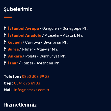
Şubelerimiz
İstanbul Avrupa
/ Güngören - Güneştepe Mh.
İstanbul Anadolu
/ Ataşehir - Atatürk Mh.
Kocaeli
/ Çayırova - Şekerpınar Mh.
Bursa
/ Nilüfer - Ataevler Mh.
Ankara
/ Polatlı - Cumhuriyet Mh.
İzmir
/ Torbalı - Ayrancılar Mh.
Telefon :
0850 303 99 23
Cep :
0541 675 81 03
Mail :
info@nemeks.com.tr
Hizmetlerimiz