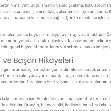
tinin maliyeti, uygulamanın yapıldığı alana, koku sorunları
l olarak, ozonlama işlemi oldukça ekonomik bir çözüm sunar. 
ha az harcama yapılmasını sağlar. Çünkü ozonlama işlemi, k
etmeler için de büyük bir maliyet avantajı yaratmaktadır. Öz
 memnuniyetini artırarak, dolaylı yoldan işletmenin gelirini
tmenin genel hijyen standartlarını yükseltmek, marka imajını g
i ve Başarı Hikayeleri
liğini artırmak için müşteri geri bildirimlerine büyük önem 
 artırmakla kalmıyor, aynı zamanda müşterilere daha iyi bir 
men ardından ferahlama hissi yaşaması, koku sorunlarının orta
rı koku sorunları için Erenler’in ozonlama hizmetini tercih et
 ediyorlar. Örneğin, bir ev sahibi, kedisinin bıraktığı koku