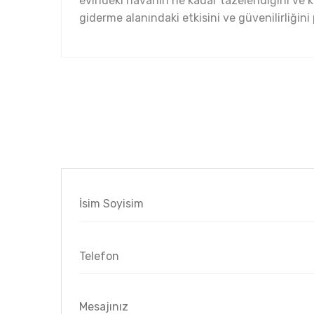
evindeki havanın ne kadar tazelendiğini ve ko
giderme alanındaki etkisini ve güvenilirliğini 