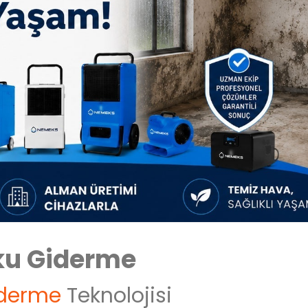
oku Giderme
iderme
Teknolojisi