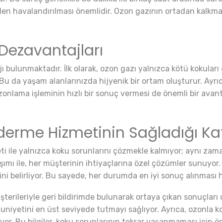
den havalandırılması önemlidir. Ozon gazının ortadan kalkm
Dezavantajları
 bulunmaktadır. İlk olarak, ozon gazı yalnızca kötü kokuları
r. Bu da yaşam alanlarınızda hijyenik bir ortam oluşturur. Ayr
onlama işleminin hızlı bir sonuç vermesi de önemli bir avanta
iderme Hizmetinin Sağladığı K
 ile yalnızca koku sorunlarını çözmekle kalmıyor; aynı zama
şımı ile, her müşterinin ihtiyaçlarına özel çözümler sunuyo
 belirliyor. Bu sayede, her durumda en iyi sonuç alınması h
terileriyle geri bildirimde bulunarak ortaya çıkan sonuçları d
uniyetini en üst seviyede tutmayı sağlıyor. Ayrıca, ozonla ko
or. Bu bilgiler, koku sorunlarının tekrar yaşanmaması için öne