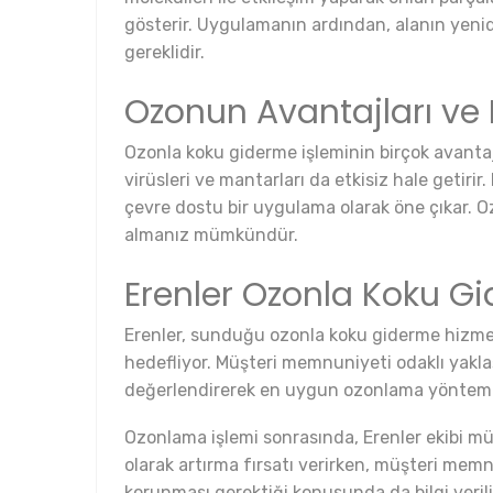
gösterir. Uygulamanın ardından, alanın yeni
gereklidir.
Ozonun Avantajları ve 
Ozonla koku giderme işleminin birçok avantajı
virüsleri ve mantarları da etkisiz hale getiri
çevre dostu bir uygulama olarak öne çıkar. Oz
almanız mümkündür.
Erenler Ozonla Koku G
Erenler, sunduğu ozonla koku giderme hizmeti
hedefliyor. Müşteri memnuniyeti odaklı yakla
değerlendirerek en uygun ozonlama yöntemini
Ozonlama işlemi sonrasında, Erenler ekibi müş
olarak artırma fırsatı verirken, müşteri memn
korunması gerektiği konusunda da bilgi veriliy