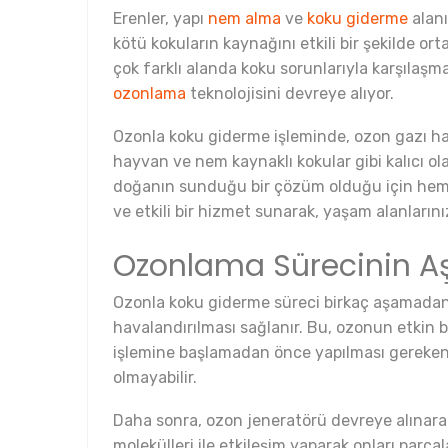
Erenler, yapı
nem alma
ve
koku giderme
alanı
kötü kokuların kaynağını etkili bir şekilde o
çok farklı alanda koku sorunlarıyla karşıla
ozonlama
teknolojisini devreye alıyor.
Ozonla koku giderme işleminde, ozon gazı hav
hayvan ve nem kaynaklı kokular gibi kalıcı o
doğanın sunduğu bir çözüm olduğu için hem i
ve etkili bir hizmet sunarak, yaşam alanlarınız
Ozonlama Sürecinin A
Ozonla koku giderme süreci birkaç aşamadan ol
havalandırılması sağlanır. Bu, ozonun etkin bi
işlemine başlamadan önce yapılması gereken ö
olmayabilir.
Daha sonra, ozon jeneratörü devreye alınarak
molekülleri ile etkileşim yaparak onları parça