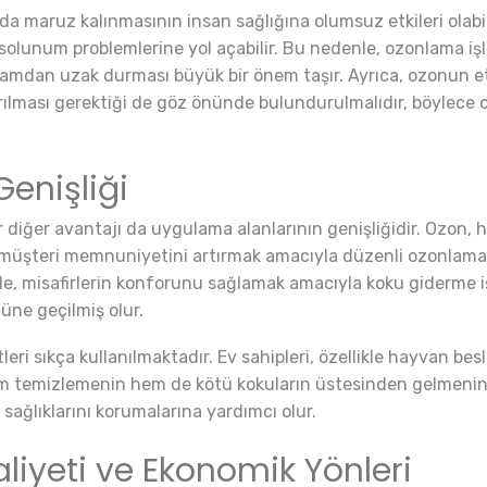
a maruz kalınmasının insan sağlığına olumsuz etkileri olab
lunum problemlerine yol açabilir. Bu nedenle, ozonlama işlem
tamdan uzak durması büyük bir önem taşır. Ayrıca, ozonun etk
dırılması gerektiği de göz önünde bulundurulmalıdır, böyle
enişliği
 diğer avantajı da uygulama alanlarının genişliğidir. Ozon, h
, müşteri memnuniyetini artırmak amacıyla düzenli ozonlama i
rde, misafirlerin konforunu sağlamak amacıyla koku giderme işl
üne geçilmiş olur.
ri sıkça kullanılmaktadır. Ev sahipleri, özellikle hayvan be
em temizlemenin hem de kötü kokuların üstesinden gelmenin etk
sağlıklarını korumalarına yardımcı olur.
iyeti ve Ekonomik Yönleri