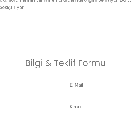
ku sorunlarının tamamen ortadan kalktığını belirtiyor. Bu tür
pekiştiriyor.
Bilgi & Teklif Formu