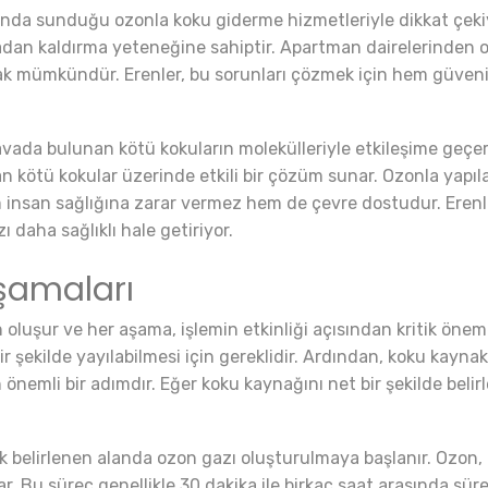
nda sunduğu ozonla koku giderme hizmetleriyle dikkat çekiyor
rtadan kaldırma yeteneğine sahiptir. Apartman dairelerinden o
şmak mümkündür. Erenler, bu sorunları çözmek için hem güven
ada bulunan kötü kokuların molekülleriyle etkileşime geçerek
lan kötü kokular üzerinde etkili bir çözüm sunar. Ozonla yap
nsan sağlığına zarar vermez hem de çevre dostudur. Erenler
ı daha sağlıklı hale getiriyor.
şamaları
uşur ve her aşama, işlemin etkinliği açısından kritik öneme sa
r şekilde yayılabilmesi için gereklidir. Ardından, koku kaynak
nemli bir adımdır. Eğer koku kaynağını net bir şekilde beli
 belirlenen alanda ozon gazı oluşturulmaya başlanır. Ozon, 
lar. Bu süreç genellikle 30 dakika ile birkaç saat arasında sü