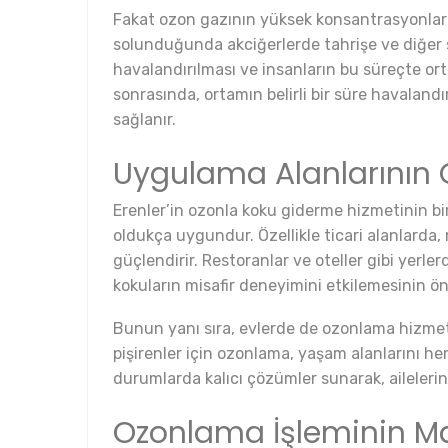
Fakat ozon gazının yüksek konsantrasyonlard
solunduğunda akciğerlerde tahrişe ve diğer so
havalandırılması ve insanların bu süreçte or
sonrasında, ortamın belirli bir süre havalan
sağlanır.
Uygulama Alanlarının G
Erenler’in ozonla koku giderme hizmetinin bir
oldukça uygundur. Özellikle ticari alanlarda
güçlendirir. Restoranlar ve oteller gibi yerle
kokuların misafir deneyimini etkilemesinin ön
Bunun yanı sıra, evlerde de ozonlama hizmetle
pişirenler için ozonlama, yaşam alanlarını h
durumlarda kalıcı çözümler sunarak, ailelerin 
Ozonlama İşleminin Mal