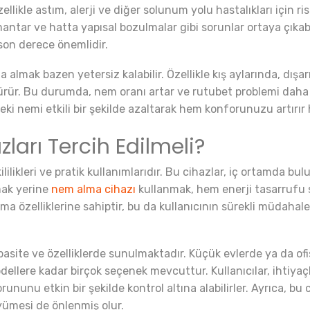
ellikle astım, alerji ve diğer solunum yolu hastalıkları için 
mantar ve hatta yapısal bozulmalar gibi sorunlar ortaya çıka
son derece önemlidir.
 almak bazen yetersiz kalabilir. Özellikle kış aylarında, dışa
ürür. Bu durumda, nem oranı artar ve rutubet problemi daha d
eki nemi etkili bir şekilde azaltarak hem konforunuzu artırır 
arı Tercih Edilmeli?
ilikleri ve pratik kullanımlarıdır. Bu cihazlar, iç ortamda bu
çmak yerine
nem alma cihazı
kullanmak, hem enerji tasarrufu s
şma özelliklerine sahiptir, bu da kullanıcının sürekli müdah
pasite ve özelliklerde sunulmaktadır. Küçük evlerde ya da ofi
dellere kadar birçok seçenek mevcuttur. Kullanıcılar, ihtiyaç
nunu etkin bir şekilde kontrol altına alabilirler. Ayrıca, bu
yümesi de önlenmiş olur.