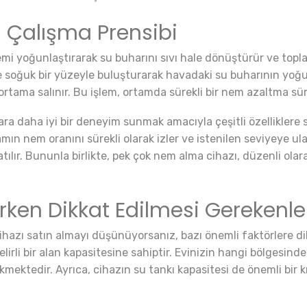
 Çalışma Prensibi
i yoğunlaştırarak su buharını sıvı hale dönüştürür ve topladı
 ve soğuk bir yüzeyle buluşturarak havadaki su buharının yoğ
ortama salınır. Bu işlem, ortamda sürekli bir nem azaltma süre
ara daha iyi bir deneyim sunmak amacıyla çeşitli özelliklere 
mın nem oranını sürekli olarak izler ve istenilen seviyeye ul
tılır. Bununla birlikte, pek çok nem alma cihazı, düzenli olar
ken Dikkat Edilmesi Gerekenle
ihazı satın almayı düşünüyorsanız, bazı önemli faktörlere dikk
belirli bir alan kapasitesine sahiptir. Evinizin hangi bölgesin
tedir. Ayrıca, cihazın su tankı kapasitesi de önemli bir krit