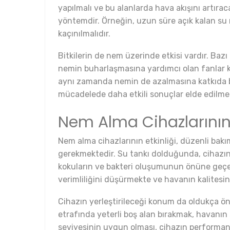
yapılmalı ve bu alanlarda hava akışını artırac
yöntemdir. Örneğin, uzun süre açık kalan su
kaçınılmalıdır.
Bitkilerin de nem üzerinde etkisi vardır. Bazı 
nemin buharlaşmasına yardımcı olan fanlar kull
aynı zamanda nemin de azalmasına katkıda bul
mücadelede daha etkili sonuçlar elde edilmes
Nem Alma Cihazlarının
Nem alma cihazlarının etkinliği, düzenli bakım
gerekmektedir. Su tankı dolduğunda, cihazın
kokuların ve bakteri oluşumunun önüne geçer. Ay
verimliliğini düşürmekte ve havanın kalitesi
Cihazın yerleştirileceği konum da oldukça ön
etrafında yeterli boş alan bırakmak, havanın 
seviyesinin uygun olması, cihazın performansı