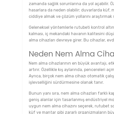
zamanda sağlık sorunlarına da yol açabilir. Öz
hasarlara da neden olabilir; duvarlarda küf, 
ciddiye almak ve çözüm yollarını araştırmak 
Geleneksel yöntemlerle rutubeti kontrol altına
kalması, iç mekandaki havanın kalitesini düş
alma cihazları devreye girer. Bu cihazlar, evd
Neden Nem Alma Cihazl
Nem alma cihazlarının en büyük avantajı, etkil
artırır. Özellikle kış aylarında, pencereleri a
Ayrıca, birçok nem alma cihazı otomatik çalı
işlevselliğini sürdürmesine olanak tanır.
Bunun yanı sıra, nem alma cihazları farklı ka
geniş alanlar için tasarlanmış endüstriyel mo
uygun nem alma cihazını seçerek, rutubet soru
küf ve mantar gibi zararlı organizmaların bü