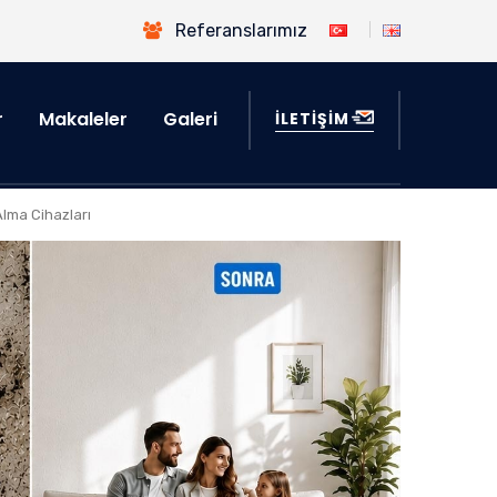
Referanslarımız
r
Makaleler
Galeri
İLETİŞİM
lma Cihazları