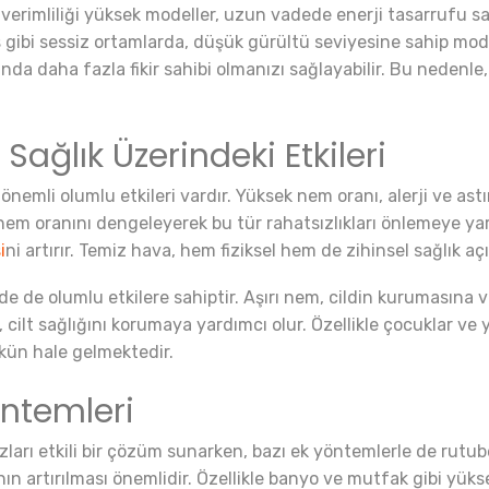
erji verimliliği yüksek modeller, uzun vadede enerji tasarrufu 
 gibi sessiz ortamlarda, düşük gürültü seviyesine sahip model
da daha fazla fikir sahibi olmanızı sağlayabilir. Bu nedenle
ağlık Üzerindeki Etkileri
nemli olumlu etkileri vardır. Yüksek nem oranı, alerji ve astı
 nem oranını dengeleyerek bu tür rahatsızlıkları önlemeye ya
i
ni artırır. Temiz hava, hem fiziksel hem de zihinsel sağlık a
nde de olumlu etkilere sahiptir. Aşırı nem, cildin kurumasına
lt sağlığını korumaya yardımcı olur. Özellikle çocuklar ve yaş
ün hale gelmektedir.
ntemleri
zları etkili bir çözüm sunarken, bazı ek yöntemlerle de rut
 artırılması önemlidir. Özellikle banyo ve mutfak gibi yüks