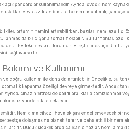
ak açık pencereler kullanılmalıdır. Ayrıca, evdeki nem kaynak
 muslukları veya sızdıran borular hemen onarılmalı; çamaşır
bitkiler, ortamın nemini artırabilirken, bazıları nemi azaltıcı
anmak da bir diğer alternatif olabilir. Bu tür fanlar, özellik
unur. Evdeki mevcut durumun iyileştirilmesi için bu tür yön
ini sağlayacaktır.
 Bakımı ve Kullanımı
 ve doğru kullanım ile daha da artırılabilir. Öncelikle, su tan
 otomatik kapanma özelliği devreye girmektedir. Ancak tank
rıca, cihazın filtresi de belirli aralıklarla temizlenmeli veya 
ni olumsuz yönde etkilemektedir.
emlidir. Nem alma cihazı, hava akışını engellemeyecek bir n
serbestçe dolaşmasına olanak tanır ve daha etkili bir nem alm
nı artırır. Düşük sıcaklıklarda çalışan cihazlar, nemi almakta