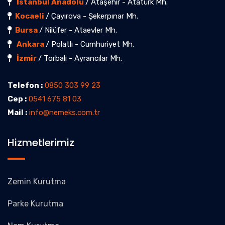
İstanbul Anadolu
/ Ataşehir - Atatürk Mh.
Kocaeli
/ Çayırova - Şekerpınar Mh.
Bursa
/ Nilüfer - Ataevler Mh.
Ankara
/ Polatlı - Cumhuriyet Mh.
İzmir
/ Torbalı - Ayrancılar Mh.
Telefon :
0850 303 99 23
Cep :
0541 675 81 03
Mail :
info@nemeks.com.tr
Hizmetlerimiz
Zemin Kurutma
Parke Kurutma