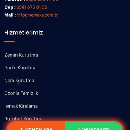
Cep :
0541 675 81 03
Mail :
info@nemeks.com.tr
Hizmetlerimiz
Zemin Kurutma
Parke Kurutma
Nem Kurutma
Ozonla Temizlik
Isımak Kiralama
Rutubet Kurutma