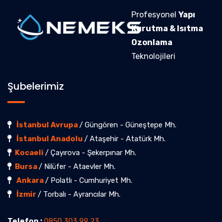
Profesyonel
Yapı
Kurutma & Isıtma
Ozonlama
Teknolojileri
Şubelerimiz
İstanbul Avrupa
/ Güngören - Güneştepe Mh.
İstanbul Anadolu
/ Ataşehir - Atatürk Mh.
Kocaeli
/ Çayırova - Şekerpınar Mh.
Bursa
/ Nilüfer - Ataevler Mh.
Ankara
/ Polatlı - Cumhuriyet Mh.
İzmir
/ Torbalı - Ayrancılar Mh.
Telefon :
0850 303 99 23