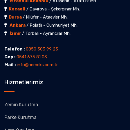
İstanbul Anadolu
/ Ataşehir - Atatürk Mh.
Kocaeli
/ Çayırova - Şekerpınar Mh.
Bursa
/ Nilüfer - Ataevler Mh.
Ankara
/ Polatlı - Cumhuriyet Mh.
İzmir
/ Torbalı - Ayrancılar Mh.
Telefon :
0850 303 99 23
Cep :
0541 675 81 03
Mail :
info@nemeks.com.tr
Hizmetlerimiz
Zemin Kurutma
Parke Kurutma