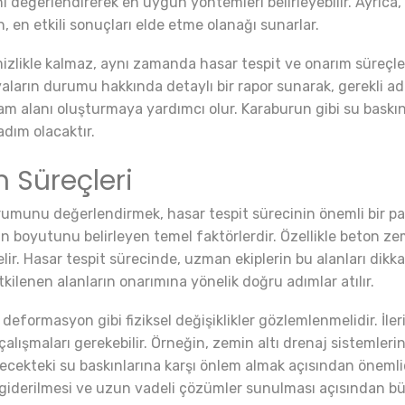
 değerlendirerek en uygun yöntemleri belirleyebilir. Ayrıca,
n, en etkili sonuçları elde etme olanağı sunarlar.
izlikle kalmaz, aynı zamanda hasar tespit ve onarım süreçler
arın durumu hakkında detaylı bir rapor sunarak, gerekli adım
am alanı oluşturmaya yardımcı olur. Karaburun gibi su baskın
dım olacaktır.
 Süreçleri
rumunu değerlendirmek, hasar tespit sürecinin önemli bir par
ın boyutunu belirleyen temel faktörlerdir. Özellikle beton
ir. Hasar tespit sürecinde, uzman ekiplerin bu alanları dikkat
kilenen alanların onarımına yönelik doğru adımlar atılır.
 deformasyon gibi fiziksel değişiklikler gözlemlenmelidir. İl
çalışmaları gerekebilir. Örneğin, zemin altı drenaj sistemleri
elecekteki su baskınlarına karşı önlem almak açısından önemli
ın giderilmesi ve uzun vadeli çözümler sunulması açısından b