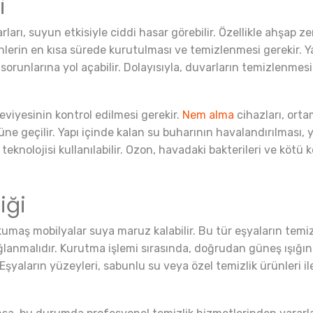
i
arları, suyun etkisiyle ciddi hasar görebilir. Özellikle ahşap
lerin en kısa sürede kurutulması ve temizlenmesi gerekir. Yap
sorunlarına yol açabilir. Dolayısıyla, duvarların temizlenmes
eviyesinin kontrol edilmesi gerekir.
Nem alma
cihazları, ort
 geçilir. Yapı içinde kalan su buharının havalandırılması, 
teknolojisi kullanılabilir. Ozon, havadaki bakterileri ve kötü
iği
umaş mobilyalar suya maruz kalabilir. Bu tür eşyaların temizli
ağlanmalıdır. Kurutma işlemi sırasında, doğrudan güneş ışığ
yaların yüzeyleri, sabunlu su veya özel temizlik ürünleri il