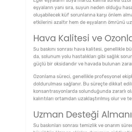
Eğer eşyaların suya maruz kalma süresi uzu
eşyaların yanı sıra, suyun neden olduğu hasar
oluşabilecek küf sorunlarına karşı önlem alm
etkilerini azaltır hem de eşyaların ömrünü uza
Hava Kalitesi ve Ozonl
Su baskını sonrası hava kalitesi, genellikle 
da, solunum yolu hastalıkları gibi sağlık sorun
güçlü bir oksidandır ve havada bulunan zararl
Ozonlama süreci, genellikle profesyonel ekipler
doldurulması sağlanır. Bu süreçte dikkat edi
konsantrasyonlarda solunduğunda zararlı ola
kalıntıları ortamdan uzaklaştırılmış olur ve t
Uzman Desteği Alman
Su baskınları sonrası temizlik ve onarım süre