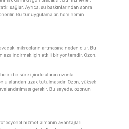
anmak daha uygun olacaktır. Bu hizmetler,
atkı sağlar. Ayrıca, su baskınlarından sonra
önerilir. Bu tür uygulamalar, hem nemin
 havadaki mikropların artmasına neden olur. Bu
en aza indirmek için etkili bir yöntemdir. Ozon,
elirli bir süre içinde alanın ozonla
onlu alandan uzak tutulmasıdır. Ozon, yüksek
avalandırılması gerekir. Bu sayede, ozonun
 profesyonel hizmet almanın avantajları