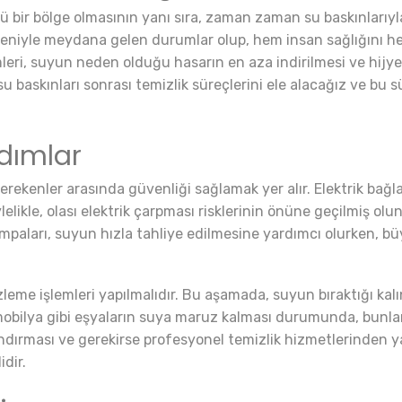
ü bir bölge olmasının yanı sıra, zaman zaman su baskınlarıyla 
edeniyle meydana gelen durumlar olup, hem insan sağlığını he
emleri, suyun neden olduğu hasarın en aza indirilmesi ve hijy
u baskınları sonrası temizlik süreçlerini ele alacağız ve bu 
Adımlar
 gerekenler arasında güvenliği sağlamak yer alır. Elektrik bağl
lelikle, olası elektrik çarpması risklerinin önüne geçilmiş olu
mpaları, suyun hızla tahliye edilmesine yardımcı olurken, büy
zleme işlemleri yapılmalıdır. Bu aşamada, suyun bıraktığı kalın
ı, mobilya gibi eşyaların suya maruz kalması durumunda, bunl
landırması ve gerekirse profesyonel temizlik hizmetlerinden y
idir.