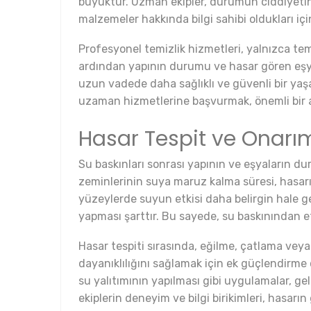
büyüktür. Uzman ekipler, durumun ciddiyetini
malzemeler hakkında bilgi sahibi oldukları içi
Profesyonel temizlik hizmetleri, yalnızca tem
ardından yapının durumu ve hasar gören eşyal
uzun vadede daha sağlıklı ve güvenli bir yaş
uzaman hizmetlerine başvurmak, önemli bir a
Hasar Tespit ve Onarım
Su baskınları sonrası yapının ve eşyaların du
zeminlerinin suya maruz kalma süresi, hasar
yüzeylerde suyun etkisi daha belirgin hale gel
yapması şarttır. Bu sayede, su baskınından et
Hasar tespiti sırasında, eğilme, çatlama veya
dayanıklılığını sağlamak için ek güçlendirme 
su yalıtımının yapılması gibi uygulamalar, g
ekiplerin deneyim ve bilgi birikimleri, hasar