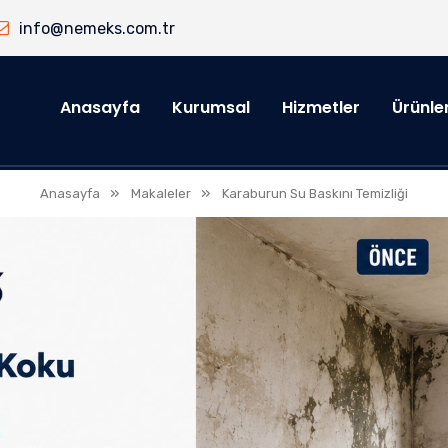
info@nemeks.com.tr
Anasayfa
Kurumsal
Hizmetler
Ürünle
»
»
Anasayfa
Makaleler
Karaburun Su Baskını Temizliği