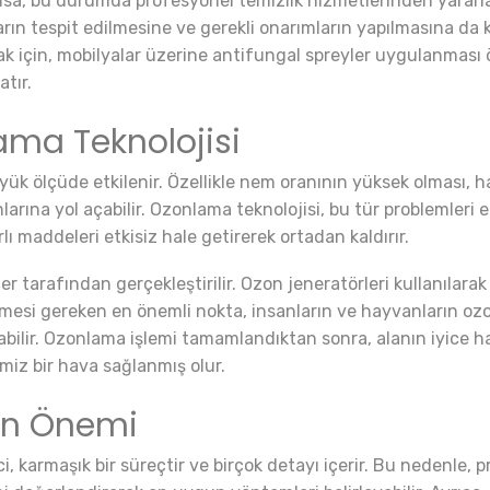
nsa, bu durumda profesyonel temizlik hizmetlerinden yararl
ın tespit edilmesine ve gerekli onarımların yapılmasına da k
ak için, mobilyalar üzerine antifungal spreyler uygulanması 
tır.
ama Teknolojisi
büyük ölçüde etkilenir. Özellikle nem oranının yüksek olması,
larına yol açabilir. Ozonlama teknolojisi, bu tür problemleri 
ı maddeleri etkisiz hale getirerek ortadan kaldırır.
 tarafından gerçekleştirilir. Ozon jeneratörleri kullanılarak b
lmesi gereken en önemli nokta, insanların ve hayvanların oz
bilir. Ozonlama işlemi tamamlandıktan sonra, alanın iyice h
emiz bir hava sağlanmış olur.
ın Önemi
ci, karmaşık bir süreçtir ve birçok detayı içerir. Bu nedenle,