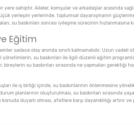
yere sahiptir. Aileler, komşular ve arkadaşlar arasında sağla
 küçük yerleşim yerlerinde, toplumsal dayanışmanın güçlenmes
ları, su baskınları sonrası iyileşme sürecinin hızlanmasına ka
ve Eğitim
lemler sadece olay anında sınırlı kalmamalıdır. Uzun vadeli str
önetimlerin, su baskınları ile ilgili düzenli eğitim programl
, bireylerin su baskınları sırasında ne yapmaları gerektiği ha
ları ile iş birliği içinde, su baskınlarının önlenmesine yönelik 
durum planlarının oluşturulması, su baskınları sırasında yaşa
nuda duyarlı olması, afetlere karşı dayanıklılığı artırır ve g