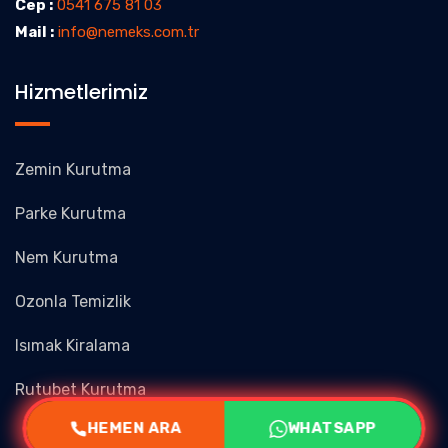
Cep :
0541 675 81 03
Mail :
info@nemeks.com.tr
Hizmetlerimiz
Zemin Kurutma
Parke Kurutma
Nem Kurutma
Ozonla Temizlik
Isımak Kiralama
Rutubet Kurutma
HEMEN ARA
WHATSAPP