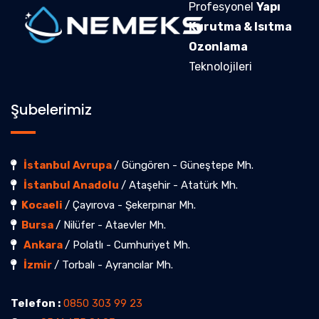
Profesyonel
Yapı
Kurutma & Isıtma
Ozonlama
Teknolojileri
Şubelerimiz
İstanbul Avrupa
/ Güngören - Güneştepe Mh.
İstanbul Anadolu
/ Ataşehir - Atatürk Mh.
Kocaeli
/ Çayırova - Şekerpınar Mh.
Bursa
/ Nilüfer - Ataevler Mh.
Ankara
/ Polatlı - Cumhuriyet Mh.
İzmir
/ Torbalı - Ayrancılar Mh.
Telefon :
0850 303 99 23