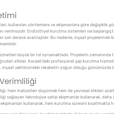
etimi
leri, kullanılan yöntemlere ve ekipmanlara göre değişiklik 
n verimsizdir. Endüstriyel kurutma sistemleri ise başlangıçt
an son derece avantajlıdır. Bu nedenle, inşaat projelerinde 
nemlidir.
metleri büyük bir rol oynamaktadır. Projelerin zamanında ta
rudan etkiler. Kocaeli’deki profesyonel şap kurutma hizmetler
rum, inşaat sektöründeki rekabetin yoğun olduğu günümüzde b
erimliliği
liliği, hem maliyetleri düşürmek hem de çevresel etkileri aza
iliği sağlayan teknolojiye sahip ekipmanlar kullanarak, daha
tür ekipmanları kullanarak, hem kurutma süresini kısaltmakta