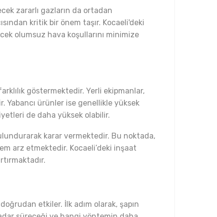
ecek zararlı gazların da ortadan
ından kritik bir önem taşır. Kocaeli'deki
lecek olumsuz hava koşullarını minimize
arklılık göstermektedir. Yerli ekipmanlar,
. Yabancı ürünler ise genellikle yüksek
yetleri de daha yüksek olabilir.
 bulundurarak karar vermektedir. Bu noktada,
önem arz etmektedir. Kocaeli’deki inşaat
rtırmaktadır.
doğrudan etkiler. İlk adım olarak, şapın
kadar süreceği ve hangi yöntemin daha