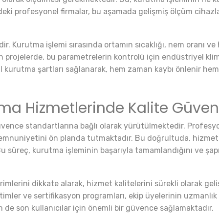
deki profesyonel firmalar, bu aşamada gelişmiş ölçüm cihazla
idir. Kurutma işlemi sırasında ortamın sıcaklığı, nem oranı ve 
ılan projelerde, bu parametrelerin kontrolü için endüstriyel k
eal kurutma şartları sağlanarak, hem zaman kaybı önlenir he
tma Hizmetlerinde Kalite Güven
üvence standartlarına bağlı olarak yürütülmektedir. Profesyo
mnuniyetini ön planda tutmaktadır. Bu doğrultuda, hizmet sa
 Bu süreç, kurutma işleminin başarıyla tamamlandığını ve şap
dirimlerini dikkate alarak, hizmet kalitelerini sürekli olarak g
mler ve sertifikasyon programları, ekip üyelerinin uzmanlık a
 de son kullanıcılar için önemli bir güvence sağlamaktadır.