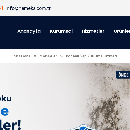
info@nemeks.com.tr
Anasayfa
Kurumsal
Hizmetler
Ürünle
»
»
Anasayfa
Makaleler
Kocaeli Şap Kurutma Hizmeti