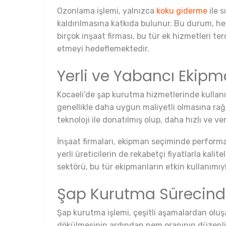
Ozonlama işlemi, yalnızca
koku giderme
ile s
kaldırılmasına katkıda bulunur. Bu durum, hem
birçok inşaat firması, bu tür ek hizmetleri 
etmeyi hedeflemektedir.
Yerli ve Yabancı Ekipman
Kocaeli’de şap kurutma hizmetlerinde kullanıla
genellikle daha uygun maliyetli olmasına rağ
teknoloji ile donatılmış olup, daha hızlı ve v
İnşaat firmaları, ekipman seçiminde performa
yerli üreticilerin de rekabetçi fiyatlarla kali
sektörü, bu tür ekipmanların etkin kullanımıy
Şap Kurutma Sürecinde
Şap kurutma işlemi, çeşitli aşamalardan oluşa
dökülmesinin ardından nem oranının düzenli