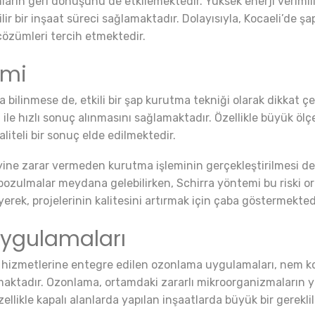
ımların geri dönüşünü de etkilemektedir. Yüksek enerji veriml
r bir inşaat süreci sağlamaktadır. Dolayısıyla, Kocaeli’de ş
 çözümleri tercih etmektedir.
emi
a bilinmese de, etkili bir şap kurutma tekniği olarak dikkat
 ile hızlı sonuç alınmasını sağlamaktadır. Özellikle büyük ölç
iteli bir sonuç elde edilmektedir.
eyine zarar vermeden kurutma işleminin gerçekleştirilmesi d
bozulmalar meydana gelebilirken, Schirra yöntemi bu riski or
yerek, projelerinin kalitesini artırmak için çaba göstermekted
Uygulamaları
a hizmetlerine entegre edilen ozonlama uygulamaları, nem ko
maktadır. Ozonlama, ortamdaki zararlı mikroorganizmaların y
ellikle kapalı alanlarda yapılan inşaatlarda büyük bir gereklili