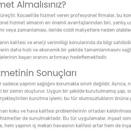
et Almalısınız?
üreçtir. Kocaeli'de hizmet veren profesyonel firmalar, bu kon
esyonel hizmet almanın en önemli avantajlarından biri, yanlı
i veya zamanlaması, ileride ciddi maliyetlere neden olabilece
manın kalitesi ve enerji verimliliği konularında da bilgi sahi
in daha hızlı ve ekonomik bir şekilde tamamlanmasını sağlarl
jelerinin başarı oranını artırmayı hedeflemektedir.
zmetinin Sonuçları
sadece yapının sağlığını korumakla sınırlı değildir. Ayrıca, n
şli bir zemin oluşturur. Uygun bir şekilde kurutulmamış şap
çekleştirilen kurutma işlemi, bu tür olumsuzlukların önüne
n koku ve hava kalitesi problemlerinin ortadan kaldırılmasıdı
 hizmetler de sunulmaktadır. Bu tür uygulamalar, inşaat sonr
ece, hem yapının iç mekan havasının kalitesi artar hem de i