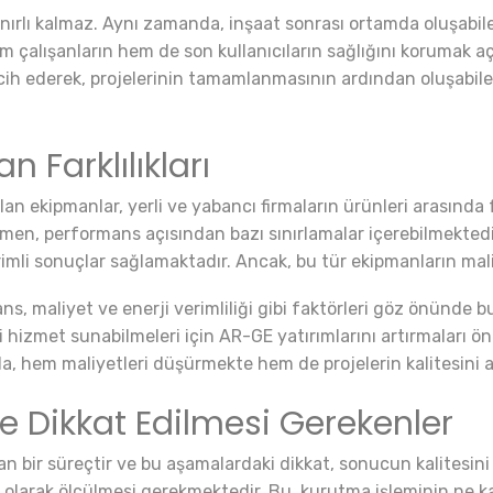
ınırlı kalmaz. Aynı zamanda, inşaat sonrası ortamda oluşabil
 çalışanların hem de son kullanıcıların sağlığını korumak açıs
tercih ederek, projelerinin tamamlanmasının ardından oluşabi
 Farklılıkları
n ekipmanlar, yerli ve yabancı firmaların ürünleri arasında f
men, performans açısından bazı sınırlamalar içerebilmektedir
erimli sonuçlar sağlamaktadır. Ancak, bu tür ekipmanların mali
ns, maliyet ve enerji verimliliği gibi faktörleri göz önünde
teli hizmet sunabilmeleri için AR-GE yatırımlarını artırmaları 
la, hem maliyetleri düşürmekte hem de projelerin kalitesini a
 Dikkat Edilmesi Gerekenler
n bir süreçtir ve bu aşamalardaki dikkat, sonucun kalitesini 
 olarak ölçülmesi gerekmektedir. Bu, kurutma işleminin ne 