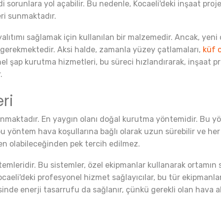
di sorunlara yol açabilir. Bu nedenle, Kocaeli'deki inşaat pr
ri sunmaktadır.
 yalıtımı sağlamak için kullanılan bir malzemedir. Ancak, yen
 gerekmektedir. Aksi halde, zamanla yüzey çatlamaları,
küf 
yonel şap kurutma hizmetleri, bu süreci hızlandırarak, inşaa
.
ri
unmaktadır. En yaygın olanı doğal kurutma yöntemidir. Bu y
u yöntem hava koşullarına bağlı olarak uzun sürebilir ve her 
en olabileceğinden pek tercih edilmez.
emleridir. Bu sistemler, özel ekipmanlar kullanarak ortamın s
caeli'deki profesyonel hizmet sağlayıcılar, bu tür ekipmanlar 
nde enerji tasarrufu da sağlanır, çünkü gerekli olan hava akı