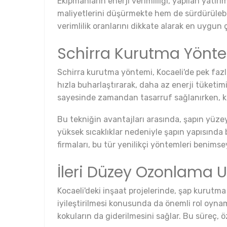
Ekipmanların enerji verimliliği, yapılan yatır
maliyetlerini düşürmekte hem de sürdürülebili
verimlilik oranlarını dikkate alarak en uygun
Schirra Kurutma Yönt
Schirra kurutma yöntemi, Kocaeli'de pek fazl
hızla buharlaştırarak, daha az enerji tüketimi
sayesinde zamandan tasarruf sağlanırken, kal
Bu tekniğin avantajları arasında, şapın yüz
yüksek sıcaklıklar nedeniyle şapın yapısında 
firmaları, bu tür yenilikçi yöntemleri benimse
İleri Düzey Ozonlama 
Kocaeli'deki inşaat projelerinde, şap kurutm
iyileştirilmesi konusunda da önemli rol oyna
kokuların da giderilmesini sağlar. Bu süreç, öz