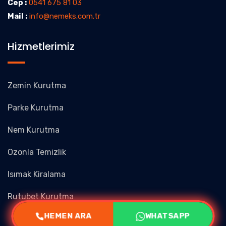
Cep :
0541 675 81 03
Mail :
info@nemeks.com.tr
Hizmetlerimiz
Zemin Kurutma
Parke Kurutma
Nem Kurutma
Ozonla Temizlik
Isımak Kiralama
Rutubet Kurutma
HEMEN ARA
WHATSAPP