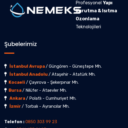
Profesyonel
Yapı
Kurutma & Isıtma
Ozonlama
Teknolojileri
Şubelerimiz
İstanbul Avrupa
/ Güngören - Güneştepe Mh.
İstanbul Anadolu
/ Ataşehir - Atatürk Mh.
Kocaeli
/ Çayırova - Şekerpınar Mh.
Bursa
/ Nilüfer - Ataevler Mh.
Ankara
/ Polatlı - Cumhuriyet Mh.
İzmir
/ Torbalı - Ayrancılar Mh.
Telefon :
0850 303 99 23