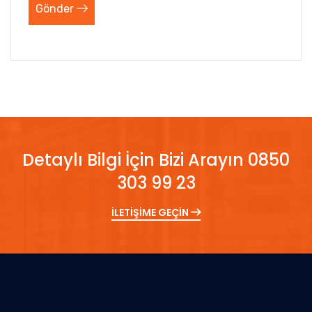
Gönder
Detaylı Bilgi İçin Bizi Arayın 0850
303 99 23
İLETİŞİME GEÇİN