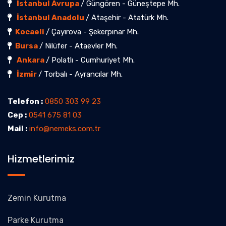
İstanbul Avrupa
/ Güngören - Güneştepe Mh.
İstanbul Anadolu
/ Ataşehir - Atatürk Mh.
Kocaeli
/ Çayırova - Şekerpınar Mh.
Bursa
/ Nilüfer - Ataevler Mh.
Ankara
/ Polatlı - Cumhuriyet Mh.
İzmir
/ Torbalı - Ayrancılar Mh.
Telefon :
0850 303 99 23
Cep :
0541 675 81 03
Mail :
info@nemeks.com.tr
Hizmetlerimiz
Zemin Kurutma
Parke Kurutma