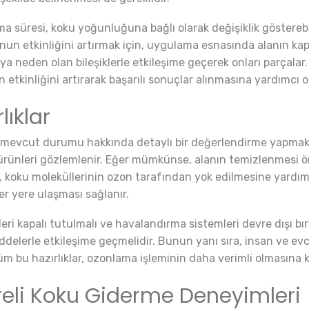
 süresi, koku yoğunluğuna bağlı olarak değişiklik gösterebi
nun etkinliğini artırmak için, uygulama esnasında alanın kap
ya neden olan bileşiklerle etkileşime geçerek onları parçal
kinliğini artırarak başarılı sonuçlar alınmasına yardımcı ol
ıklar
mevcut durumu hakkında detaylı bir değerlendirme yapmak 
rünleri gözlemlenir. Eğer mümkünse, alanın temizlenmesi öneril
, koku moleküllerinin ozon tarafından yok edilmesine yardımc
her yere ulaşması sağlanır.
i kapalı tutulmalı ve havalandırma sistemleri devre dışı bır
delerle etkileşime geçmelidir. Bunun yanı sıra, insan ve e
üm bu hazırlıklar, ozonlama işleminin daha verimli olmasına k
reli Koku Giderme Deneyimleri