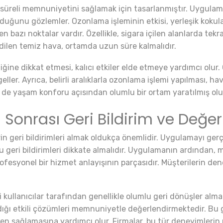
süreli memnuniyetini sağlamak için tasarlanmıştır. Uygulama 
olduğunu gözlemler. Ozonlama işleminin etkisi, yerleşik koku
n bazı noktalar vardır. Özellikle, sigara içilen alanlarda te
dilen temiz hava, ortamda uzun süre kalmalıdır.
liğine dikkat etmesi, kalıcı etkiler elde etmeye yardımcı olur
ler. Ayrıca, belirli aralıklarla ozonlama işlemi yapılması, h
 de yaşam konforu açısından olumlu bir ortam yaratılmış olu
onrası Geri Bildirim ve Değe
 geri bildirimleri almak oldukça önemlidir. Uygulamayı gerç
u geri bildirimleri dikkate almalıdır. Uygulamanın ardından,
profesyonel bir hizmet anlayışının parçasıdır. Müşterilerin d
 kullanıcılar tarafından genellikle olumlu geri dönüşler alm
adığı etkili çözümleri memnuniyetle değerlendirmektedir. Bu 
en sağlamasına yardımcı olur. Firmalar, bu tür deneyimlerin 