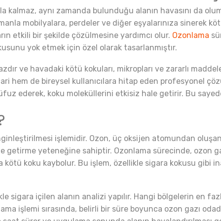
kla kalmaz, aynı zamanda bulunduğu alanın havasını da olums
zamanla mobilyalara, perdeler ve diğer eşyalarınıza sinerek köt
n etkili bir şekilde çözülmesine yardımcı olur.
Ozonlama
sür
usunu yok etmek için özel olarak tasarlanmıştır.
zdır ve havadaki kötü kokuları, mikropları ve zararlı maddeleri
ri hem de bireysel kullanıcılara hitap eden profesyonel çö
z ederek, koku moleküllerini etkisiz hale getirir. Bu sayede
?
inleştirilmesi işlemidir. Ozon, üç oksijen atomundan oluşan
ale getirme yeteneğine sahiptir. Ozonlama sürecinde, ozon 
 kötü koku kaybolur. Bu işlem, özellikle sigara kokusu gibi ina
e sigara içilen alanın analizi yapılır. Hangi bölgelerin en fa
nlama işlemi sırasında, belirli bir süre boyunca ozon gazı od