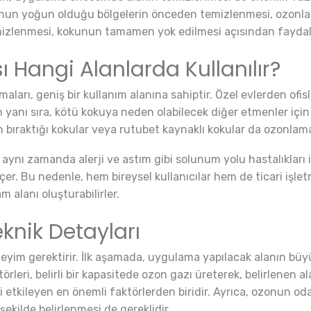
unun yoğun olduğu bölgelerin önceden temizlenmesi, ozonlama i
temizlenmesi, kokunun tamamen yok edilmesi açısından faydalı
Hangi Alanlarda Kullanılır?
ları, geniş bir kullanım alanına sahiptir. Özel evlerden ofisl
n yanı sıra, kötü kokuya neden olabilecek diğer etmenler için 
ıraktığı kokular veya rutubet kaynaklı kokular da ozonlama ile
ynı zamanda alerji ve astım gibi solunum yolu hastalıkları iç
çer. Bu nedenle, hem bireysel kullanıcılar hem de ticari işle
 alanı oluşturabilirler.
knik Detayları
 deneyim gerektirir. İlk aşamada, uygulama yapılacak alanın 
örleri, belirli bir kapasitede ozon gazı üreterek, belirlenen a
i etkileyen en önemli faktörlerden biridir. Ayrıca, ozonun od
 şekilde belirlenmesi de gereklidir.