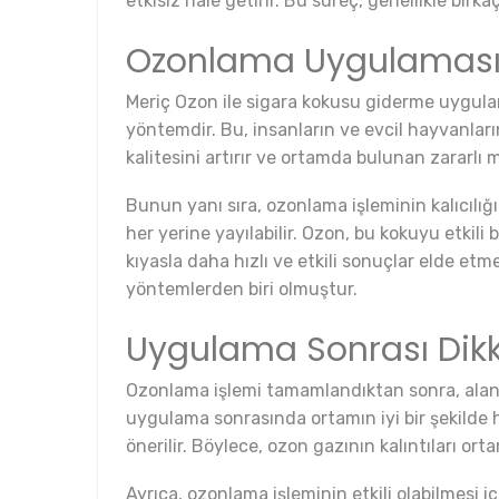
etkisiz hale getirir. Bu süreç, genellikle bir
Ozonlama Uygulamasın
Meriç Ozon ile sigara kokusu giderme uygulam
yöntemdir. Bu, insanların ve evcil hayvanla
kalitesini artırır ve ortamda bulunan zararlı m
Bunun yanı sıra, ozonlama işleminin kalıcılı
her yerine yayılabilir. Ozon, bu kokuyu etkili 
kıyasla daha hızlı ve etkili sonuçlar elde et
yöntemlerden biri olmuştur.
Uygulama Sonrası Dikk
Ozonlama işlemi tamamlandıktan sonra, alanın
uygulama sonrasında ortamın iyi bir şekilde h
önerilir. Böylece, ozon gazının kalıntıları or
Ayrıca, ozonlama işleminin etkili olabilmesi i