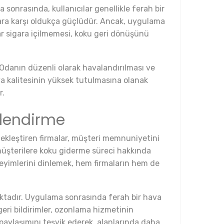
sonrasında, kullanıcılar genellikle ferah bir
lara karşı oldukça güçlüdür. Ancak, uygulama
krar sigara içilmemesi, koku geri dönüşünü
. Odanın düzenli olarak havalandırılması ve
ava kalitesinin yüksek tutulmasına olanak
r.
rlendirme
ekleştiren firmalar, müşteri memnuniyetini
 müşterilere koku giderme süreci hakkında
eneyimlerini dinlemek, hem firmaların hem de
aktadır. Uygulama sonrasında ferah bir hava
geri bildirimler, ozonlama hizmetinin
paylaşımını teşvik ederek, alanlarında daha