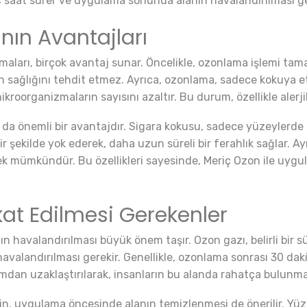
kaç saat sürer ve uygulama sonunda alanın havalandırılması ge
ın Avantajları
aları, birçok avantaj sunar. Öncelikle, ozonlama işlemi tam
rın sağlığını tehdit etmez. Ayrıca, ozonlama, sadece kokuya
ikroorganizmaların sayısını azaltır. Bu durum, özellikle alerjik
ğı da önemli bir avantajdır. Sigara kokusu, sadece yüzeylerd
bir şekilde yok ederek, daha uzun süreli bir ferahlık sağlar. Ay
mek mümkündür. Bu özellikleri sayesinde, Meriç Ozon ile uygu
at Edilmesi Gerekenler
 havalandırılması büyük önem taşır. Ozon gazı, belirli bir s
avalandırılması gerekir. Genellikle, ozonlama sonrası 30 daki
tamdan uzaklaştırılarak, insanların bu alanda rahatça bulunma
çin, uygulama öncesinde alanın temizlenmesi de önerilir. Yüze