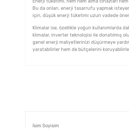
Enerji tüketimi, hem nem alma cihazları hem de
Bu da onları, enerji tasarrufu yapmak isteyen k
için, düşük enerji tüketimi uzun vadede öneml
Klimalar ise, özellikle yoğun kullanımlarda da
klimalar, inverter teknolojisi ile donatılmış 
genel enerji maliyetlerinizi düşürmeye yardım
yaratabilirler hem de bütçelerini koruyabilirle