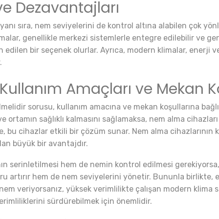
ve Dezavantajları
nı sıra, nem seviyelerini de kontrol altına alabilen çok yönlü
imalar, genellikle merkezi sistemlerle entegre edilebilir ve geni
 edilen bir seçenek olurlar. Ayrıca, modern klimalar, enerji ve
.
 Kullanım Amaçları ve Mekan Ko
lmelidir sorusu, kullanım amacına ve mekan koşullarına bağlı 
e ortamın sağlıklı kalmasını sağlamaksa, nem alma cihazları 
de, bu cihazlar etkili bir çözüm sunar. Nem alma cihazlarının
ndan büyük bir avantajdır.
serinletilmesi hem de nemin kontrol edilmesi gerekiyorsa, kli
ru artırır hem de nem seviyelerini yönetir. Bununla birlikte,
em veriyorsanız, yüksek verimlilikte çalışan modern klima si
erimliliklerini sürdürebilmek için önemlidir.