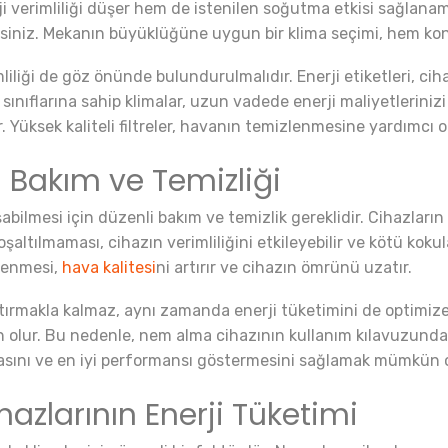
i verimliliği düşer hem de istenilen soğutma etkisi sağlana
isiniz. Mekanın büyüklüğüne uygun bir klima seçimi, hem konf
iliği de göz önünde bulundurulmalıdır. Enerji etiketleri, cihaz
 sınıflarına sahip klimalar, uzun vadede enerji maliyetlerinizi
r. Yüksek kaliteli filtreler, havanın temizlenmesine yardımcı o
 Bakım ve Temizliği
bilmesi için düzenli bakım ve temizlik gereklidir. Cihazların su
şaltılmaması, cihazın verimliliğini etkileyebilir ve kötü kokul
izlenmesi,
hava kalitesi
ni artırır ve cihazın ömrünü uzatır.
rtırmakla kalmaz, aynı zamanda enerji tüketimini de optimize ed
olur. Bu nedenle, nem alma cihazının kullanım kılavuzunda 
asını ve en iyi performansı göstermesini sağlamak mümkün o
zlarının Enerji Tüketimi