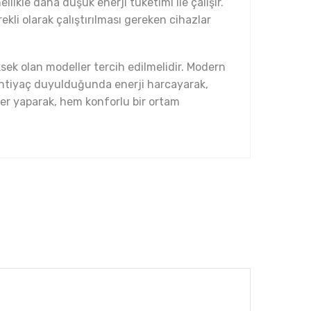
likle daha düşük enerji tüketimi ile çalışır.
rekli olarak çalıştırılması gereken cihazlar
üksek olan modeller tercih edilmelidir. Modern
ca ihtiyaç duyulduğunda enerji harcayarak,
mler yaparak, hem konforlu bir ortam