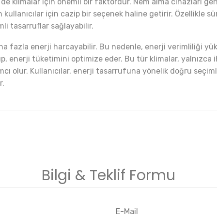
 klimalar için önemli bir faktördür. Nem alma cihazları genel
ullanıcılar için cazip bir seçenek haline getirir. Özellikle sü
i tasarruflar sağlayabilir.
ha fazla enerji harcayabilir. Bu nedenle, enerji verimliliği y
olup, enerji tüketimini optimize eder. Bu tür klimalar, yalnız
cı olur. Kullanıcılar, enerji tasarrufuna yönelik doğru seçi
r.
Bilgi & Teklif Formu