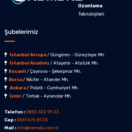
Ozonlama
Teknolojileri
Şubelerimiz
İstanbul Avrupa
/ Güngören - Güneştepe Mh.
İstanbul Anadolu
/ Ataşehir - Atatürk Mh.
Kocaeli
/ Çayırova - Şekerpınar Mh.
Bursa
/ Nilüfer - Ataevler Mh.
Ankara
/ Polatlı - Cumhuriyet Mh.
İzmir
/ Torbalı - Ayrancılar Mh.
Telefon :
0850 303 99 23
Cep :
0541 675 81 03
Mail :
info@nemeks.com.tr