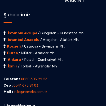
Teknolojileri
Şubelerimiz
İstanbul Avrupa
/ Güngören - Güneştepe Mh.
İstanbul Anadolu
/ Ataşehir - Atatürk Mh.
Kocaeli
/ Çayırova - Şekerpınar Mh.
Bursa
/ Nilüfer - Ataevler Mh.
Ankara
/ Polatlı - Cumhuriyet Mh.
İzmir
/ Torbalı - Ayrancılar Mh.
Telefon :
0850 303 99 23
Cep :
0541 675 81 03
Mail :
info@nemeks.com.tr
Hizmetlerimiz