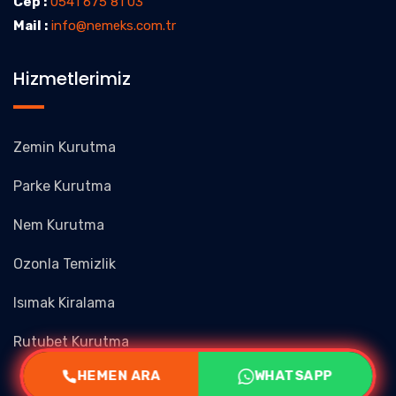
Cep :
0541 675 81 03
Mail :
info@nemeks.com.tr
Hizmetlerimiz
Zemin Kurutma
Parke Kurutma
Nem Kurutma
Ozonla Temizlik
Isımak Kiralama
Rutubet Kurutma
HEMEN ARA
WHATSAPP