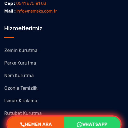
Cep :
0541 675 81 03
Mail :
info@nemeks.com.tr
Hizmetlerimiz
Zemin Kurutma
Parke Kurutma
Nem Kurutma
Ozonla Temizlik
Isımak Kiralama
Rutubet Kurutma
HEMEN ARA
WHATSAPP