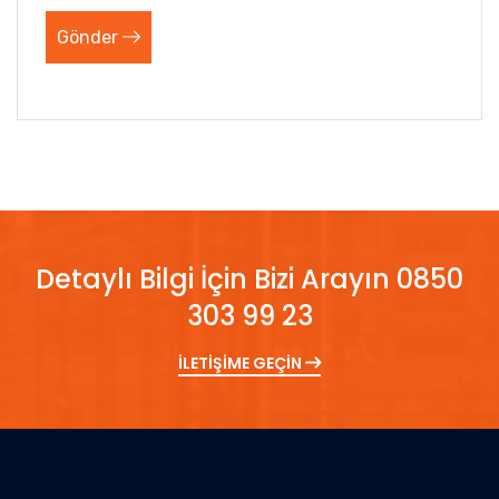
Gönder
Detaylı Bilgi İçin Bizi Arayın 0850
303 99 23
İLETİŞİME GEÇİN