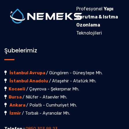
Profesyonel
Yapı
Kurutma & Isıtma
Ozonlama
Teknolojileri
Şubelerimiz
İstanbul Avrupa
/ Güngören - Güneştepe Mh.
İstanbul Anadolu
/ Ataşehir - Atatürk Mh.
Kocaeli
/ Çayırova - Şekerpınar Mh.
Bursa
/ Nilüfer - Ataevler Mh.
Ankara
/ Polatlı - Cumhuriyet Mh.
İzmir
/ Torbalı - Ayrancılar Mh.
Telefon :
0850 303 99 23