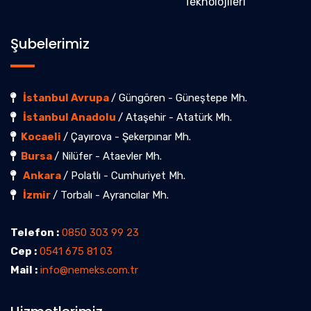
Teknolojileri
Şubelerimiz
İstanbul Avrupa
/ Güngören - Güneştepe Mh.
İstanbul Anadolu
/ Ataşehir - Atatürk Mh.
Kocaeli
/ Çayırova - Şekerpınar Mh.
Bursa
/ Nilüfer - Ataevler Mh.
Ankara
/ Polatlı - Cumhuriyet Mh.
İzmir
/ Torbalı - Ayrancılar Mh.
Telefon :
0850 303 99 23
Cep :
0541 675 81 03
Mail :
info@nemeks.com.tr